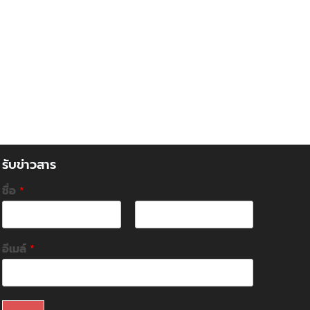
รับข่าวสาร
ชื่อ
*
F
L
i
a
อีเมล์
*
r
s
s
t
t