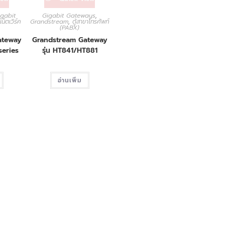
igabit
Gigabit Gateways
,
น็ตเวิร์ค
Grandstream
,
ตู้สาขาโทรศัพท์
(PABX)
ateway
Grandstream Gateway
series
รุ่น HT841/HT881
อ่านเพิ่ม