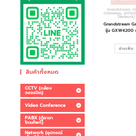
Grandstream
,
G
Gateways
,
อุปกรณ์เ
(Network)
Grandstream G
รุ่น GXW4200 
อ่านเพิ่ม
สินค้าทั้งหมด
CCTV (กล้อง
วงจรปิด)
Video Conference
PABX (ตู้สาขา
โทรศัพท์)
Network (อุปกรณ์