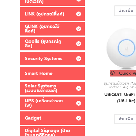
เน็ตเวิร์ค)
อ่านเพิ่ม
LINK (อุปกรณ์ลิ้งค์)
GLINK (อุปกรณ์จี
ลิ้งค์)
Qoolis (อุปกรณ์คู
ลิส)
Security Systems
Smart Home
Quick V
อุปกรณ์เน็ตเวิร์ค (
Solar Systems
Indoor AP
,
Ubi
(ระบบโซล่าเซลล์)
UBiQUiTi UniFi 
UPS (เครื่องสำรอง
(U6-Lite)
ไฟ)
Gadget
อ่านเพิ่ม
Digital Signage (ป้าย
โฆษณาดิจิตอล)