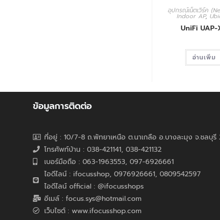
อุปกรณ์เน็ตเวิร์ค (
Indoor AP
,
Ubi
UniFi UAP-
อ่านเพิ่ม
ข้อมูลการติดต่อ
ที่อยู่ : 10/7-8 ถ.พัทยาเหนือ ต.นาเกลือ อ.บางละมุง จ.ชลบุร
โทรศัพท์บ้าน : 038-421141, 038-421132
เบอร์มือถือ : 063-1963553, 097-6926661
ไอดีไลน์ : ifocusshop, 0976926661,
0809542597
ไอดีไลน์ official : @ifocusshops
อีเมล์ : focus.sys@hotmail.com
เว็บไซต์ : www.ifocusshop.com