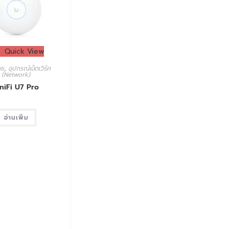
Quick View
ti
,
อุปกรณ์เน็ตเวิร์ค
(Network)
niFi U7 Pro
อ่านเพิ่ม