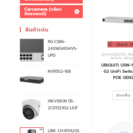
Carcamera (กล้อง
ติดรถยนต์)
สินค้าเด่น
RG-CS86-
Quick V
24XMG4XS4VS-
อุปกรณ์เน็ตเวิร์ค (
UPD
Switch
,
Ubiqu
UBiQUiTi USW-
G2 UniFi Switc
NVR502-16B
POE GEN
อ่านเพิ่ม
HIKVISION DS-
2CD1323G2-LIUF
LINK CH-81142GS