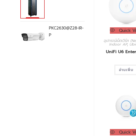
PKC2630@Z28-IR-
Quick V
P
อุปกรณ์เน็ตเวิร์ค (
Indoor AP
,
Ubi
UniFi U6 Enter
อ่านเพิ่ม
Quick V