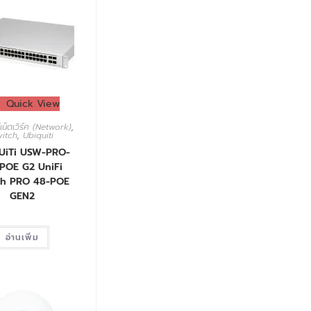
Quick View
เน็ตเวิร์ค (Network)
,
witch
,
Ubiquiti
UiTi USW-PRO-
POE G2 UniFi
ch PRO 48-POE
GEN2
อ่านเพิ่ม