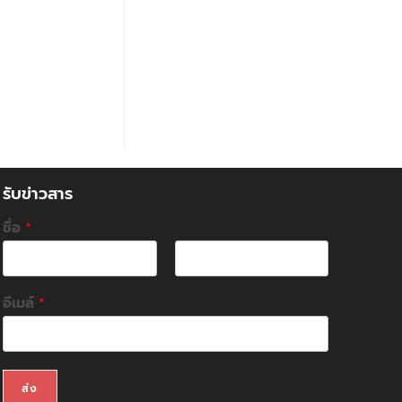
รับข่าวสาร
ชื่อ
*
F
L
i
a
อีเมล์
*
r
s
s
t
t
ส่ง