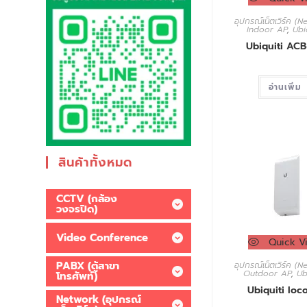
อุปกรณ์เน็ตเวิร์ค (
Indoor AP
,
Ubi
Ubiquiti ACB
อ่านเพิ่ม
สินค้าทั้งหมด
CCTV (กล้อง
วงจรปิด)
Video Conference
Quick V
PABX (ตู้สาขา
อุปกรณ์เน็ตเวิร์ค (
Outdoor AP
,
Ub
โทรศัพท์)
Ubiquiti lo
Network (อุปกรณ์