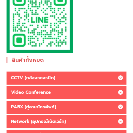
สินค้าทั้งหมด
CCTV (กล้องวงจรปิด)
Video Conference
PABX (ตู้สาขาโทรศัพท์)
Network (อุปกรณ์เน็ตเวิร์ค)