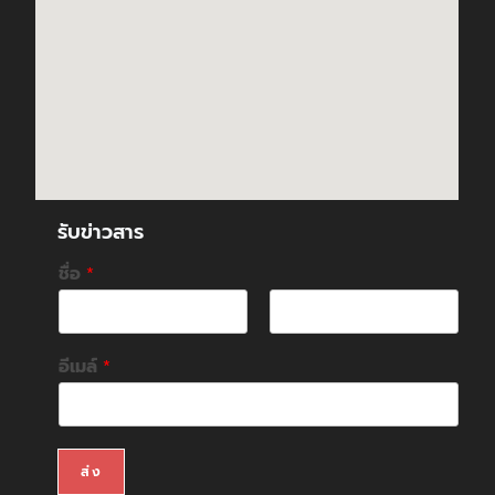
รับข่าวสาร
ชื่อ
*
F
L
i
a
อีเมล์
*
r
s
s
t
t
ส่ง