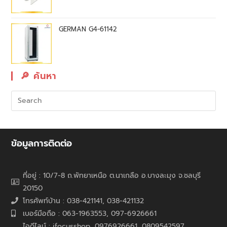
GERMAN G4-61142
🔎︎ ค้นหา
ข้อมูลการติดต่อ
ที่อยู่ : 10/7-8 ถ.พัทยาเหนือ ต.นาเกลือ อ.บางละมุง จ.ชลบุรี
20150
โทรศัพท์บ้าน : 038-421141, 038-421132
เบอร์มือถือ : 063-1963553, 097-6926661
ไอดีไลน์ : ifocusshop, 0976926661,
0809542597