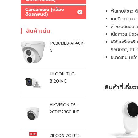
Carcamera (กล้อง
พื้นเทปสีขาว 
ติดรถยนต์)
เทปติดแน่นแบบ
สำหรับติดบนแฟ้
สินค้าเด่น
เนื้อกาวเหนียวพ
ใช้กับเครื่อง
IPC3613LB-AF40K-
9500PC, PT-
G
ขนาดเทป (กว้า
HILOOK THC-
B120-MC
สินค้าที่เกี่ย
HIKVISION DS-
2CD1323G0-IUF
ZIRCON ZC-RT2