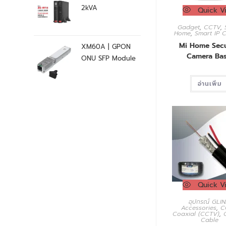
2kVA
Quick V
Gadget
,
CCTV
,
Home
,
Smart IP 
Mi Home Secu
XM60A | GPON
Camera Bas
ONU SFP Module
อ่านเพิ่ม
Quick V
อุปกรณ์ GLIN
Accessories
,
C
Coaxial (CCTV)
,
Cable