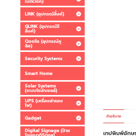
เน็ตเวิร์ค)
LINK (อุปกรณ์ลิ้งค์)
GLINK (อุปกรณ์จี
ลิ้งค์)
Qoolis (อุปกรณ์คู
ลิส)
Security Systems
Smart Home
Solar Systems
(ระบบโซล่าเซลล์)
UPS (เครื่องสำรอง
ไฟ)
คำอธิบาย
Gadget
Digital Signage (ป้าย
เทปพิมพ์อักษ
โฆษณาดิจิตอล)