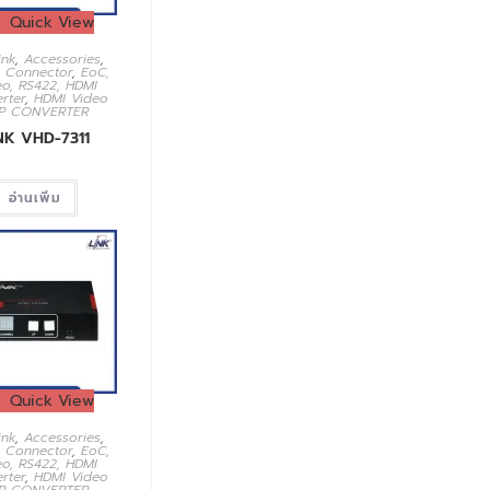
Quick View
ink
,
Accessories
,
,
Connector
,
EoC,
eo, RS422, HDMI
rter
,
HDMI Video
P CONVERTER
NK VHD-7311
อ่านเพิ่ม
Quick View
ink
,
Accessories
,
,
Connector
,
EoC,
eo, RS422, HDMI
rter
,
HDMI Video