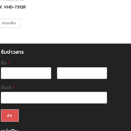
P CONVERTER
NK VHD-7312R
อ่านเพิ่ม
รับข่าวสาร
ชื่อ
*
F
L
i
a
อีเมล์
*
r
s
s
t
t
ส่ง