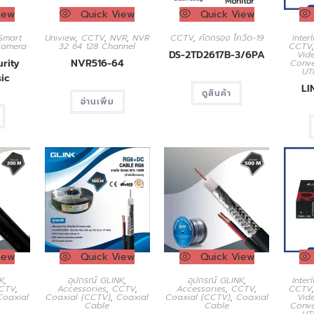
iew
Quick View
Quick View
Smart
Uniview
,
CCTV
,
NVR
,
NVR
CCTV
,
คัดกรอง โควิด-19
Interl
Camera
32 64 128 Channel
CCTV
DS-2TD2617B-3/6PA
Vid
rity
NVR516-64
Conve
UT
ic
LI
ดูสินค้า
อ่านเพิ่ม
iew
Quick View
Quick View
K
,
อุปกรณ์ GLINK
,
อุปกรณ์ GLINK
,
Interl
CTV
,
Accessories
,
CCTV
,
Accessories
,
CCTV
,
CCTV
Coaxial
Coaxial (CCTV)
,
Coaxial
Coaxial (CCTV)
,
Coaxial
Vid
Cable
Cable
Conve