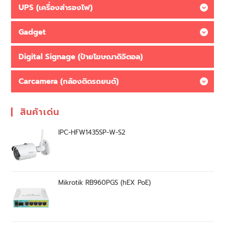
UPS (เครื่องสำรองไฟ)
Gadget
Digital Signage (ป้ายโฆษณาดิจิตอล)
Carcamera (กล้องติดรถยนต์)
สินค้าเด่น
IPC-HFW1435SP-W-S2
Mikrotik RB960PGS (hEX PoE)