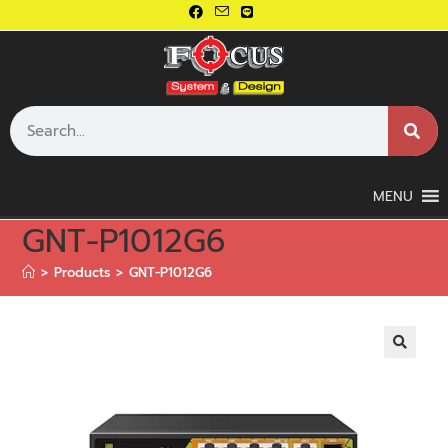
MENU
GNT-P1012G6
>
Products
>
GNT-P1012G6
🔍