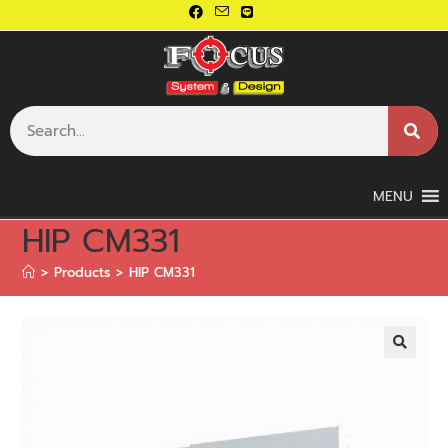
MENU
HIP CM331
>
Products
>
HIP CM331
🔍