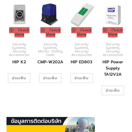
Quick
Quick
Quick
Quick
View
View
View
View
Security
Security
Security
Security
Systems
,
Systems
,
Systems
,
Systems
,
Security
Mortor Sliding
Security
Security
Accessories
Gate
Accessories
Accessories
HIP K2
CMP-W202A
HIP ED803
HIP Power
Supply
TA12V2A
อ่านเพิ่ม
อ่านเพิ่ม
อ่านเพิ่ม
อ่านเพิ่ม