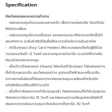
Specification
ข้อกำหนดและระบบการทำงาน
• กล่องควบคุมมีฉนวนรองเสาบอร์ต เพื่อความปลอดภัย ป้องกันไม่
ให้เกิดการช็อต
• กล่องควบคุมมีความแข็งแรง และออกแบบมาให้สามารถติดตั้งได้
สองทิศทาง (กลับหัวติดได้)เพื่อให้สะดวกสำหรับการเดินสายไฟ
• เต้ารับกุญแจ (Key Card Holder) ให้ความปลอดภัยกับผู้ใช้ด้วย
วงจรแรงดันต่ำ 12 โวลต์ และควบคุมการเปิด/ปิด ระบบไฟฟ้าภายใน
ห้องด้วยกล่องควบคุม
• เมื่อนำการ์ดของแขก (Guest) ใส่ลงในเต้ารับกุญแจ ไฟแสตงสถาน
ที่เต้ารับญแจจะดับ และไฟแสงสว่าง อุปกรณ์ไฟฟ้าและเครื่องปรับ
อากาศภายในห้องที่ต่อออกจากกล่องควบคุมจะพร้อมสำหรับเปิด
สวิตซ์หรือกตรีโมทให้ทำงานได้
• เมื่อตึงการ์ดออกจากต้ารับกุญแจล้ว ไฟแสดงสถนที่เต้ารับกุญแจจะ
ติดหลังจากดีงการ์ด 15 วินาที และไฟแสงสว่างหรืออุปกรณ์ไฟฟ้าที่
ต่อออกจากกล่องควบคุมจะดับหลังจากดึงการ์ด 30 วินาที