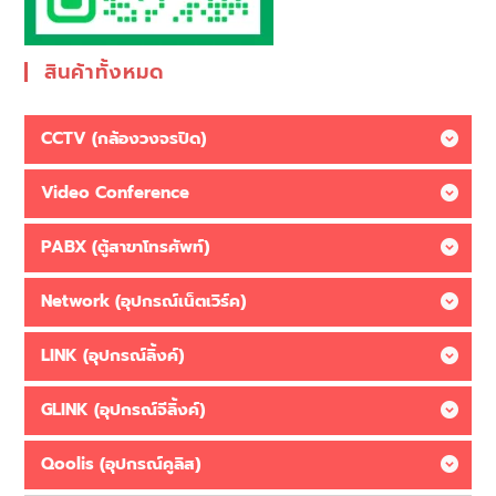
สินค้าทั้งหมด
CCTV (กล้องวงจรปิด)
Video Conference
PABX (ตู้สาขาโทรศัพท์)
Network (อุปกรณ์เน็ตเวิร์ค)
LINK (อุปกรณ์ลิ้งค์)
GLINK (อุปกรณ์จีลิ้งค์)
Qoolis (อุปกรณ์คูลิส)