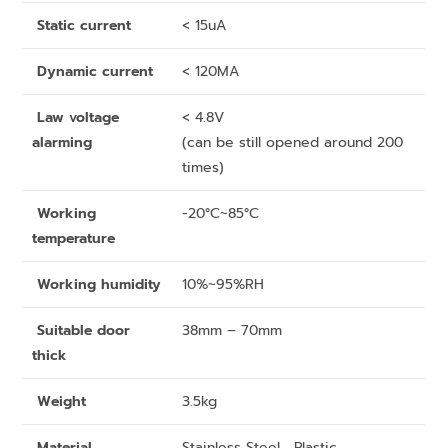
Static current
< 15uA
Dynamic current
< 120MA
Law voltage
< 4.8V
alarming
(can be still opened around 200
times)
Working
-20°C~85°C
temperature
Working humidity
10%~95%RH
Suitable door
38mm – 70mm
thick
Weight
3.5kg
Material
Stainless Steel , Plastic