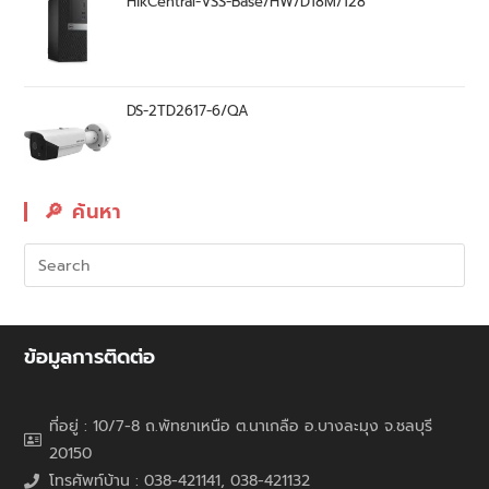
HikCentral-VSS-Base/HW/D18M/128
DS-2TD2617-6/QA
🔎︎ ค้นหา
ข้อมูลการติดต่อ
ที่อยู่ : 10/7-8 ถ.พัทยาเหนือ ต.นาเกลือ อ.บางละมุง จ.ชลบุรี
20150
โทรศัพท์บ้าน : 038-421141, 038-421132