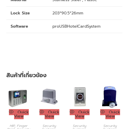
Lock Size
203*90.5*26mm
Software
proUSBHotelCardSystem
สินค้าที่เกี่ยวข้อง
Quick
Quick
Quick
Quick
View
View
View
View
HIP
,
Finger
Security
Security
Security