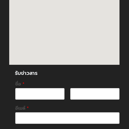
รับข่าวสาร
ชื่อ
*
F
L
i
a
อีเมล์
*
r
s
s
t
t