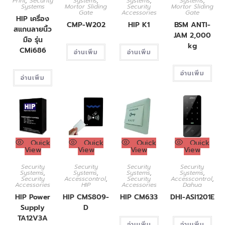
Print
,
Security
Systems
,
Systems
,
Systems
,
Systems
Mortor Sliding
Security
Mortor Sliding
Gate
Accessories
Gate
HIP เครื่อง
CMP-W202
HIP K1
BSM ANTI-
สแกนลายนิ้ว
JAM 2,000
มือ รุ่น
kg
CMi686
อ่านเพิ่ม
อ่านเพิ่ม
อ่านเพิ่ม
อ่านเพิ่ม
Quick
Quick
Quick
Quick
View
View
View
View
Security
Security
Security
Security
Systems
,
Systems
,
Systems
,
Systems
,
Security
Accesscontrol
,
Security
Accesscontrol
,
Accessories
HIP
Accessories
Dahua
HIP Power
HIP CMS809-
HIP CM633
DHI-ASI1201E
Supply
D
TA12V3A
อ่านเพิ่ม
อ่านเพิ่ม