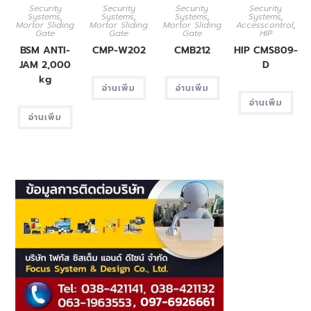
Security
Security
Security
Security
Systems
,
Systems
,
Systems
,
Systems
,
Mortor Sliding
Mortor Sliding
Mortor Sliding
Accesscontrol
,
Gate
Gate
Gate
HIP
BSM ANTI-
CMP-W202
CMB212
HIP CMS809-
JAM 2,000
D
kg
อ่านเพิ่ม
อ่านเพิ่ม
อ่านเพิ่ม
อ่านเพิ่ม