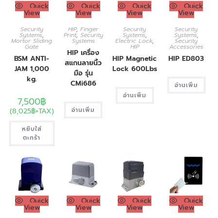
Quick
Quick
Quick
Quick
View
View
View
View
Security
HIP
,
Finger
Security
Security
Systems
,
Print
,
Security
Systems
,
Systems
,
Mortor Sliding
Systems
Electric Lock
,
Security
Gate
HIP
Accessories
HIP เครื่อง
BSM ANTI-
HIP Magnetic
HIP ED803
สแกนลายนิ้ว
JAM 1,000
Lock 600Lbs
มือ รุ่น
kg.
CMi686
อ่านเพิ่ม
อ่านเพิ่ม
7,500
฿
(
8,025
฿
+TAX)
อ่านเพิ่ม
หยิบใส่
ตะกร้า
Quick
Quick
Quick
Quick
View
View
View
View