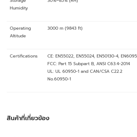
Storage
30%–85% (RH)
Humidity
Operating
3000 m (9843 ft)
Altitude
Certifications
CE: EN55022, EN55024, EN50130-4, EN6095
FCC: Part 15 Subpart B, ANSI C63.4-2014
UL: UL 60950-1 and CAN/CSA C22.2
No.60950-1
สินค้าที่เกี่ยวข้อง