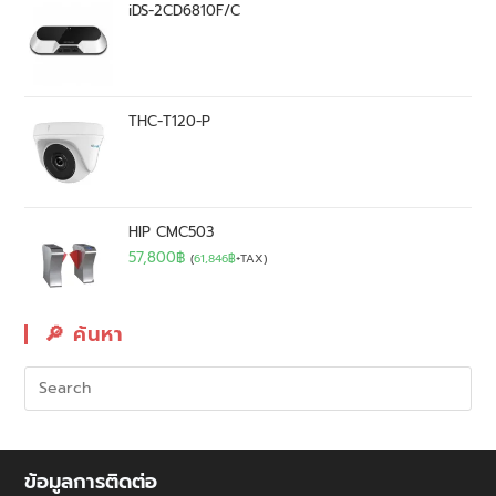
iDS-2CD6810F/C
THC-T120-P
HIP CMC503
57,800
฿
(
61,846
฿
+TAX)
🔎︎ ค้นหา
ข้อมูลการติดต่อ