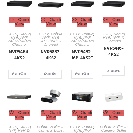
Quick
Quick
Quick
Quick
View
View
View
View
CCTV
,
Dahua
,
CCTV
,
Dahua
,
CCTV
,
Dahua
,
CCTV
,
Dahua
,
NVR
,
NVR
NVR
,
NVR
NVR
,
NVR
NVR
,
NVR 16
24/32/64/128
24/32/64/128
24/32/64/128
Channel
Channel
Channel
Channel
NVR5416-
NVR5464-
NVR5832-
NVR5432-
4KS2
4KS2
4KS2
16P-4KS2E
อ่านเพิ่ม
อ่านเพิ่ม
อ่านเพิ่ม
อ่านเพิ่ม
Quick
Quick
Quick
Quick
View
View
View
View
CCTV
,
Dahua
,
Dahua
,
Bullet IP
CCTV
,
Dahua
,
Dahua
,
Bullet IP
NVR
,
NVR 16
Camera
,
Bullet
NVR
,
NVR
Camera
,
Bullet