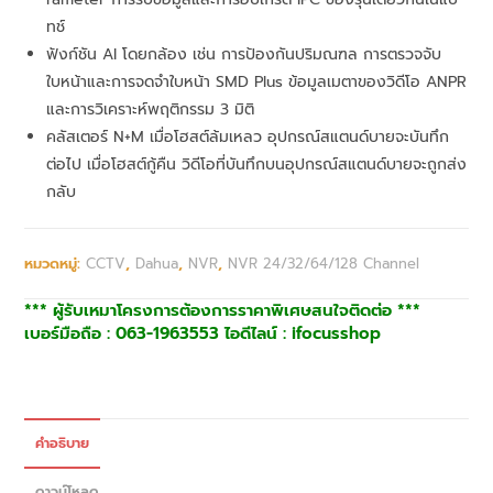
ทช์
ฟังก์ชัน AI โดยกล้อง เช่น การป้องกันปริมณฑล การตรวจจับ
ใบหน้าและการจดจำใบหน้า SMD Plus ข้อมูลเมตาของวิดีโอ ANPR
และการวิเคราะห์พฤติกรรม 3 มิติ
คลัสเตอร์ N+M เมื่อโฮสต์ล้มเหลว อุปกรณ์สแตนด์บายจะบันทึก
ต่อไป เมื่อโฮสต์กู้คืน วิดีโอที่บันทึกบนอุปกรณ์สแตนด์บายจะถูกส่ง
กลับ
หมวดหมู่:
CCTV
,
Dahua
,
NVR
,
NVR 24/32/64/128 Channel
*** ผู้รับเหมาโครงการต้องการราคาพิเศษสนใจติดต่อ ***
เบอร์มือถือ : 063-1963553 ไอดีไลน์ : ifocusshop
คำอธิบาย
ดาวน์โหลด