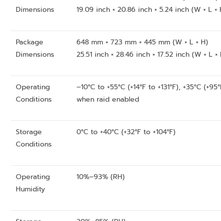
Dimensions
19.09 inch × 20.86 inch × 5.24 inch (W × L × 
Package
648 mm × 723 mm × 445 mm (W × L × H)
Dimensions
25.51 inch × 28.46 inch × 17.52 inch (W × L ×
Operating
–10°C to +55°C (+14°F to +131°F), +35°C (+95°
Conditions
when raid enabled
Storage
0°C to +40°C (+32°F to +104°F)
Conditions
Operating
10%–93% (RH)
Humidity