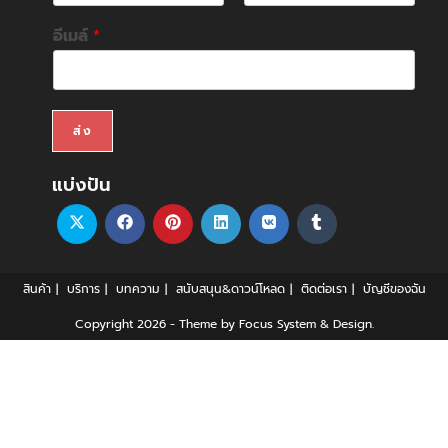
F
L
i
a
อีเมล์
*
r
s
s
t
t
ส่ง
แบ่งปัน
สินค้า
บริการ
บทความ
สนับสนุน&ดาวน์โหลด
ติดต่อเรา
บัญชีของฉัน
Copyright 2026 - Theme by Focus System & Design.