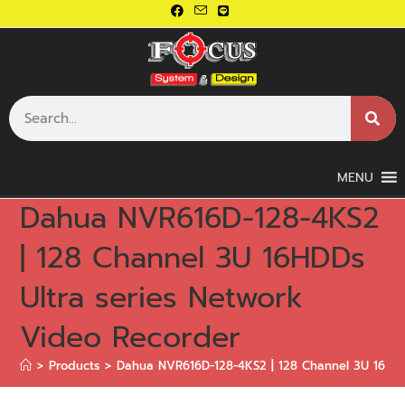
MENU
Dahua NVR616D-128-4KS2
| 128 Channel 3U 16HDDs
Ultra series Network
Video Recorder
>
Products
>
Dahua NVR616D-128-4KS2 | 128 Channel 3U 16HDDs