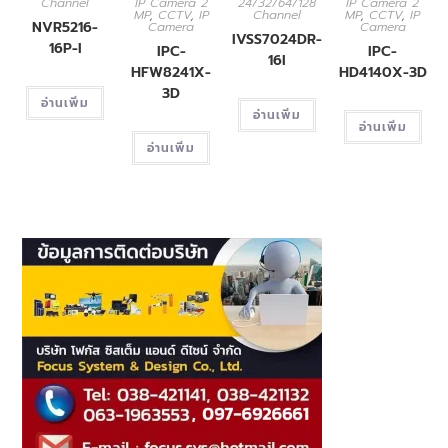
Channel
IP Camera 2
24/32/64/128
IP Camera 2
MP
,
CCTV
,
IP
Channel
MP
,
CCTV
,
IP
NVR5216-
Camera
Camera
IVSS7024DR-
16P-I
IPC-
IPC-
16I
HFW8241X-
HD4140X-3D
3D
อ่านเพิ่ม
อ่านเพิ่ม
อ่านเพิ่ม
อ่านเพิ่ม