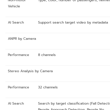
Non-motor
Type, color, number of passengers, helme
Vehicle
AI Search
Support search target video by metadata
ANPR by Camera
Performance
8 channels
Stereo Analysis by Camera
Performance
32 channels
AI Search
Search by target classification (Fall Detect
People Approach Detection, People No.