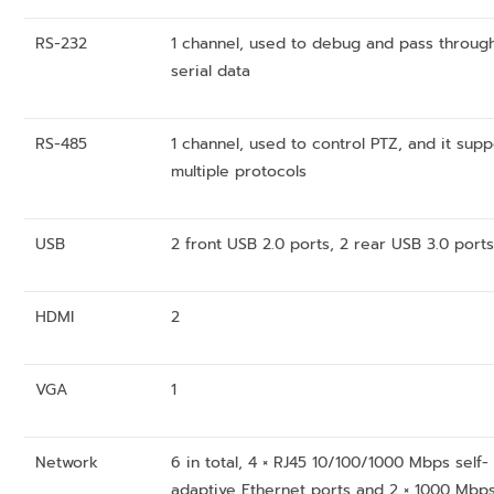
RS-232
1 channel, used to debug and pass throug
serial data
RS-485
1 channel, used to control PTZ, and it supp
multiple protocols
USB
2 front USB 2.0 ports, 2 rear USB 3.0 port
HDMI
2
VGA
1
Network
6 in total, 4 × RJ45 10/100/1000 Mbps self-
adaptive Ethernet ports and 2 × 1000 Mbp