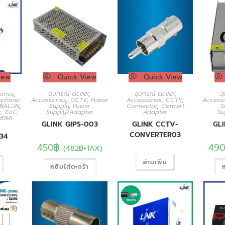
iew
Quick View
Quick View
ories
,
อุปกรณ์ GLINK
,
อุปกรณ์ GLINK
,
อ
ephone
Accessories
,
CCTV
,
Power
Accessories
,
CCTV
,
Accesso
 BALUN
,
Supply
,
Power
Connector
,
Convert
S
r
,
EoC,
Supply/Adapter
Adapter
Su
HDMI
GLINK GIPS-003
GLINK CCTV-
GL
CONVERTER03
34
450
฿
49
(
482
฿
+TAX)
อ่านเพิ่ม
หยิบใส่ตะกร้า
ห