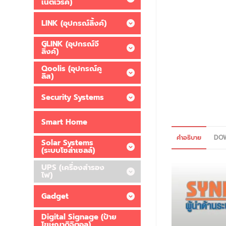
เน็ตเวิร์ค)
LINK (อุปกรณ์ลิ้งค์)
GLINK (อุปกรณ์จี
ลิ้งค์)
Qoolis (อุปกรณ์คู
ลิส)
Security Systems
Smart Home
คำอธิบาย
DO
Solar Systems
(ระบบโซล่าเซลล์)
UPS (เครื่องสำรอง
ไฟ)
Gadget
Digital Signage (ป้าย
โฆษณาดิจิตอล)