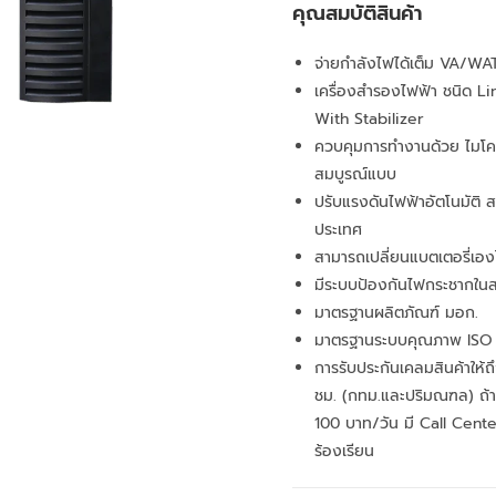
คุณสมบัติสินค้า
จ่ายกำลังไฟได้เต็ม VA/WA
เครื่องสำรองไฟฟ้า ชนิด Li
With Stabilizer
ควบคุมการทำงานด้วย ไมโค
สมบูรณ์แบบ
ปรับแรงดันไฟฟ้าอัตโนมัติ ส
ประเทศ
สามารถเปลี่ยนแบตเตอรี่เอง
มีระบบป้องกันไฟกระชากในส
มาตรฐานผลิตภัณฑ์ มอก.
มาตรฐานระบบคุณภาพ ISO
การรับประกันเคลมสินค้าให้
ชม. (กทม.และปริมณฑล) ถ้าเ
100 บาท/วัน มี Call Cent
ร้องเรียน