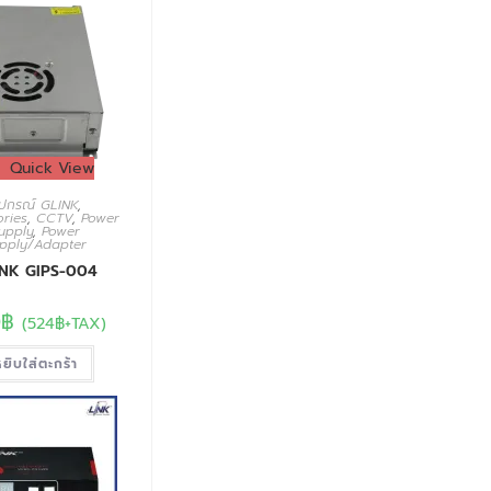
Quick View
ุปกรณ์ GLINK
,
ries
,
CCTV
,
Power
upply
,
Power
pply/Adapter
INK GIPS-004
0
฿
(
524
฿
+TAX)
ยิบใส่ตะกร้า