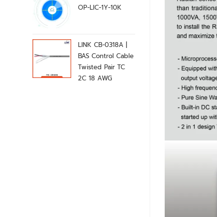
OP-LIC-1Y-10K
LINK CB-0318A |
BAS Control Cable
Twisted Pair TC
2C 18 AWG