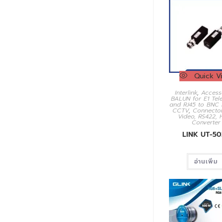
Quick V
Interlink
,
Access
BALUN for E1 Tel
and RJ45 to BNC
CCTV
,
Connecto
Video, RS422, 
Converter
LINK UT-50
อ่านเพิ่ม