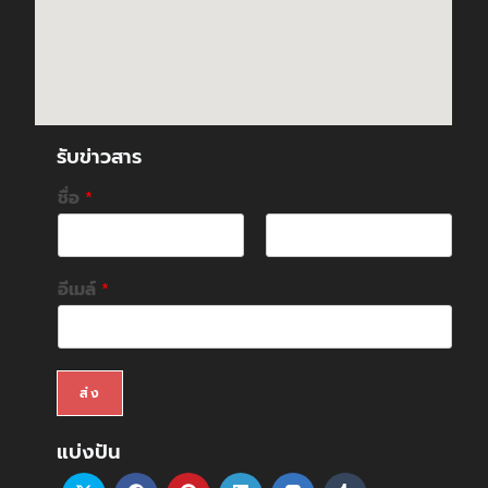
รับข่าวสาร
ชื่อ
*
F
L
i
a
อีเมล์
*
r
s
s
t
t
ส่ง
แบ่งปัน