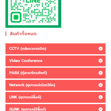
สินค้าทั้งหมด
CCTV (กล้องวงจรปิด)
Video Conference
PABX (ตู้สาขาโทรศัพท์)
Network (อุปกรณ์เน็ตเวิร์ค)
LINK (อุปกรณ์ลิ้งค์)
GLINK (อุปกรณ์จีลิ้งค์)