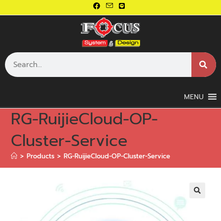
MENU
RG-RuijieCloud-OP-
Cluster-Service
>
Products
>
RG-RuijieCloud-OP-Cluster-Service
🔍