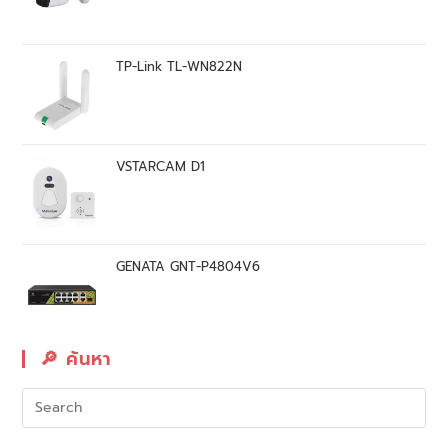
TP-Link TL-WN822N
VSTARCAM D1
GENATA GNT-P4804V6
🔎︎ ค้นหา