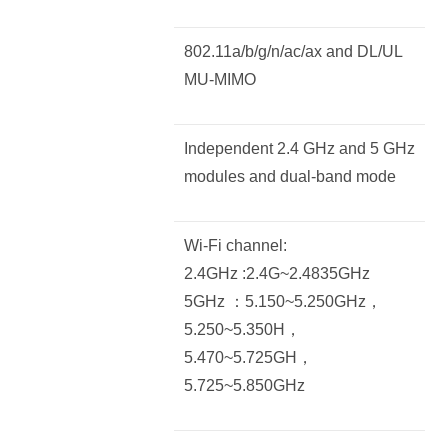
802.11a/b/g/n/ac/ax and DL/UL
MU-MIMO
Independent 2.4 GHz and 5 GHz
modules and dual-band mode
Wi-Fi channel:
2.4GHz :2.4G~2.4835GHz
5GHz ：5.150~5.250GHz，
5.250~5.350H，
5.470~5.725GH，
5.725~5.850GHz