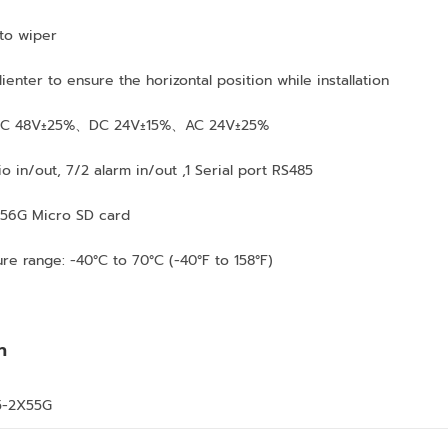
to wiper
nter to ensure the horizontal position while installation
 DC 48V±25%、DC 24V±15%、AC 24V±25%
o in/out, 7/2 alarm in/out ,1 Serial port RS485
256G Micro SD card
e range: -40°C to 70°C (-40°F to 158°F)
n
5-2X55G