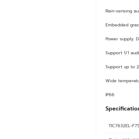
Rain-sensing au
Embedded gradie
Power supply:
Support 1/1 audi
Support up to 
Wide temperatur
IP66
Specificatio
TIC7632EL-F7