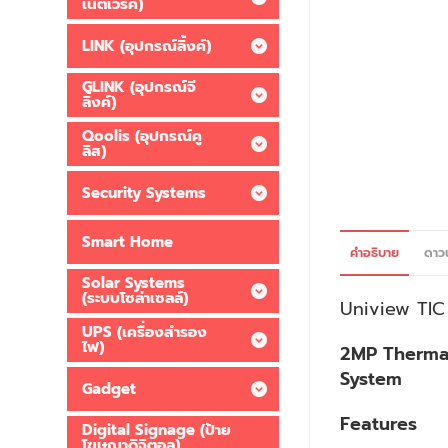
เน็ตเวิร์ค)
LINK (อุปกรณ์ลิ้งค์)
GLINK (อุปกรณ์จี
ลิ้งค์)
Qoolis (อุปกรณ์คู
ลิส)
Security Systems
Smart Home
คำอธิบาย
ดาว
Solar Systems
(ระบบโซล่าเซลล์)
Uniview
TI
UPS (เครื่องสำรอง
ไฟ)
2MP Thermal
System
Gadget
Features
Digital Signage (ป้าย
โฆษณาดิจิตอล)