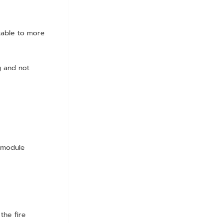
table to more
g and not
a module
the fire