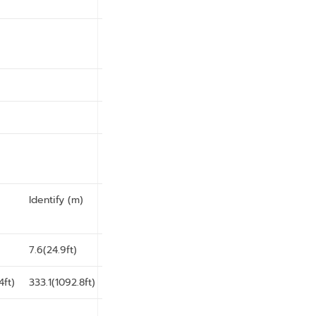
Identify (m)
7.6(24.9ft)
4ft)
333.1(1092.8ft)