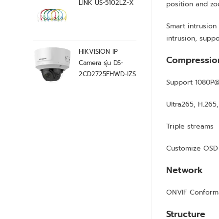
LINK US-5102LZ-X
position and zo
Smart intrusion
intrusion, supp
HIKVISION IP
Compressio
Camera รุ่น DS-
2CD2725FHWD-IZS
Support 1080P
Ultra265, H.265
Triple streams
Customize OSD
Network
ONVIF Conform
Structure