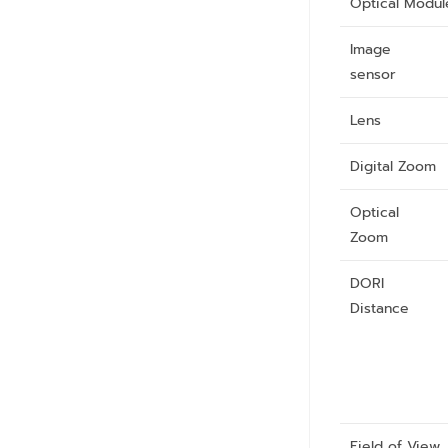
Optical Modul
Image
sensor
Lens
Digital Zoom
Optical
Zoom
DORI
Distance
Field of View