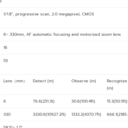
e
1/1.8″, progressive scan, 2.0 megapixel, CMOS
6~ 330mm, AF automatic focusing and motorized zoom lens
16
55
Lens（mm）
Detect (m)
Observe (m)
Recognize
(m)
6
76.6(251.3t)
30.6(100.4ft)
15.3(50.5ft)
330
3330.6(10927.2ft)
1332.2(4370.7ft)
666.1(2185.
58.5°~ 1.7°