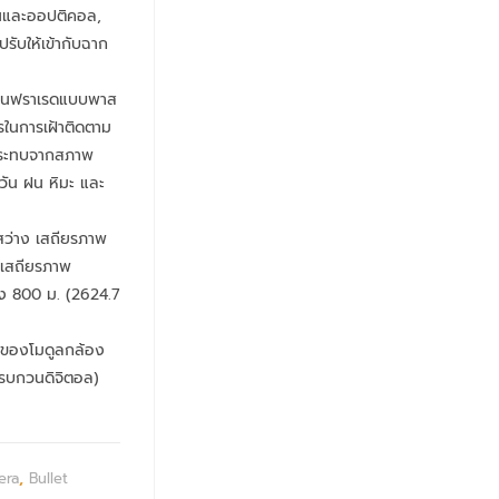
นและออปติคอล,
, ปรับให้เข้ากับฉาก
อินฟราเรดแบบพาส
นการเฝ้าติดตาม
กระทบจากสภาพ
วัน ฝน หิมะ และ
งสว่าง เสถียรภาพ
ีเสถียรภาพ
าง 800 ม. (2624.7
ลของโมดูลกล้อง
บกวนดิจิตอล)
era
,
Bullet