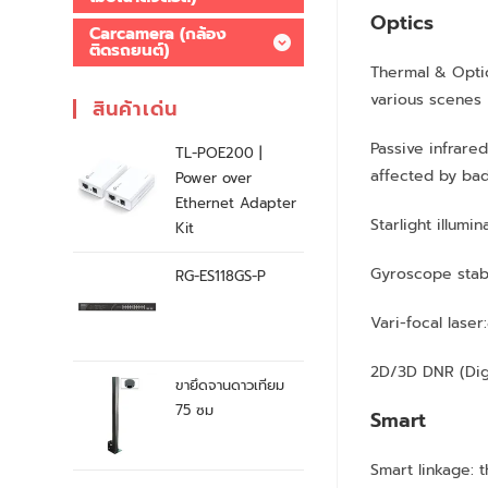
Optics
Carcamera (กล้อง
ติดรถยนต์)
Thermal & Optic
various scenes
สินค้าเด่น
Passive infrare
TL-POE200 |
affected by bad
Power over
Ethernet Adapter
Starlight illumin
Kit
Gyroscope stabi
RG-ES118GS-P
Vari-focal lase
2D/3D DNR (Dig
ขายึดจานดาวเทียม
75 ซม
Smart
Smart linkage: t