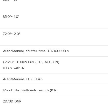
35.0°~ 1.0°
72.0°~ 2.0°
Auto/Manual, shutter time: 1~1/100000 s
Colour: 0.0005 Lux (F1.3, AGC ON)
0 Lux with IR
Auto/Manual; F1.3 ~ F4.6
IR-cut filter with auto switch (ICR)
2D/3D DNR