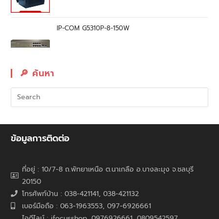
IP-COM G5310P-8-150W
🔎︎ ค้นหา
ข้อมูลการติดต่อ
ที่อยู่ : 10/7-8 ถ.พัทยาเหนือ ต.นาเกลือ อ.บางละมุง จ.ชลบุรี
20150
โทรศัพท์บ้าน : 038-421141, 038-421132
เบอร์มือถือ : 063-1963553, 097-6926661
ไอดีไลน์ : ifocusshop, 0976926661,
0809542597