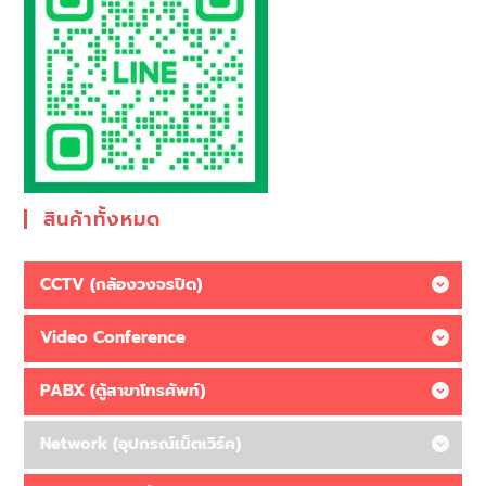
สินค้าทั้งหมด
CCTV (กล้องวงจรปิด)
Video Conference
PABX (ตู้สาขาโทรศัพท์)
Network (อุปกรณ์เน็ตเวิร์ค)