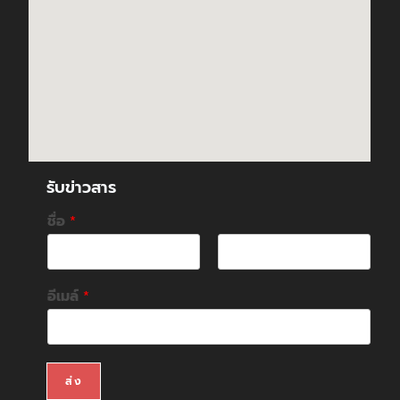
รับข่าวสาร
ชื่อ
*
F
L
i
a
อีเมล์
*
r
s
s
t
t
ส่ง