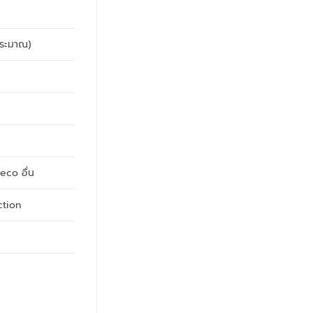
(ประมาณ)
eco อื่น
ction