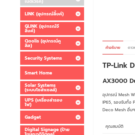
เน็ตเวิร์ค)
LINK (อุปกรณ์ลิ้งค์)
GLINK (อุปกรณ์จี
ลิ้งค์)
Qoolis (อุปกรณ์คู
ลิส)
คำอธิบาย
ดาว
Security Systems
TP-Link 
Smart Home
AX3000 Du
Solar Systems
(ระบบโซล่าเซลล์)
อุปกรณ์ Mesh Wi-
UPS (เครื่องสำรอง
IP65, รองรับทั้ง 
ไฟ)
Deco Mesh อื่นๆ 
Gadget
คุณสมบัติ
Digital Signage (ป้าย
โฆษณาดิจิตอล)