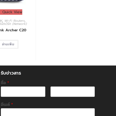
Quick View
NK
,
Wi-Fi Routers
,
เน็ตเวิร์ค (Network)
ink Archer C20
อ่านเพิ่ม
รับข่าวสาร
ชื่อ
*
F
L
i
a
อีเมล์
*
r
s
s
t
t