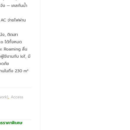
้ง — เคสกันน้ำ
 AC จ่ายไฟผ่าน
ผนัง, ติดเสา
 ได้ทั้งหมด
ะ Roaming ลื่น
ใช้งานกับ IoT, มี
อดภัย
้านในถึง 230 m²
work)
,
Access
ารราคาพิเศษ