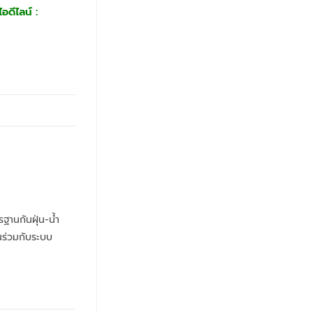
อดีไลน์ :
านกันฝุ่น-น้ำ
นร่วมกับระบบ