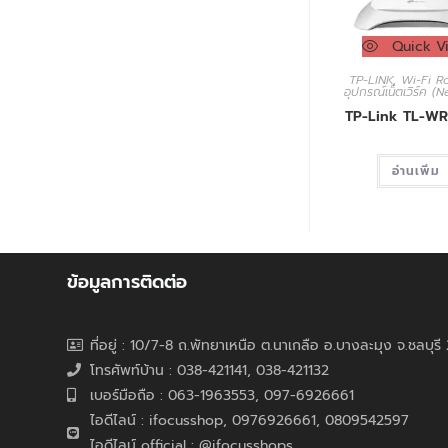
Quick V
TP-LINK
,
Wi-Fi R
อุปกรณ์เน็ตเวิร์ค (
TP-Link TL-W
อ่านเพิ่ม
ข้อมูลการติดต่อ
ที่อยู่ : 10/7-8 ถ.พัทยาเหนือ ต.นาเกลือ อ.บางละมุง จ.ชลบุร
โทรศัพท์บ้าน : 038-421141, 038-421132
เบอร์มือถือ : 063-1963553, 097-6926661
ไอดีไลน์ : ifocusshop, 0976926661,
0809542597
ไอดีไลน์ official : @ifocusshops