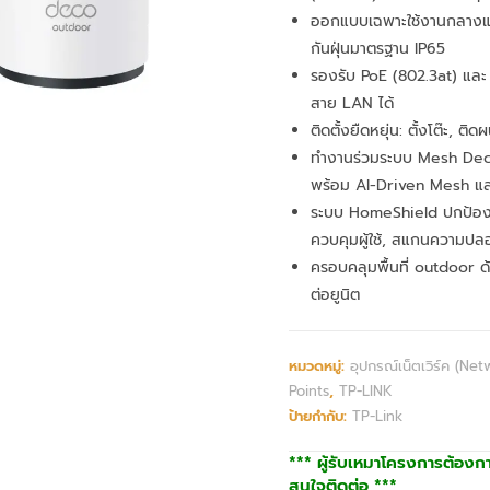
ออกแบบเฉพาะใช้งานกลางแจ
กันฝุ่นมาตรฐาน IP65
รองรับ PoE (802.3at) และ
สาย LAN ได้
ติดตั้งยืดหยุ่น: ตั้งโต๊ะ, ติด
ทำงานร่วมระบบ Mesh Deco
พร้อม AI-Driven Mesh แล
ระบบ HomeShield ปกป้องผู้
ควบคุมผู้ใช้, สแกนความปล
ครอบคลุมพื้นที่ outdoor ด
ต่อยูนิต
หมวดหมู่:
อุปกรณ์เน็ตเวิร์ค (Net
Points
,
TP-LINK
ป้ายกำกับ:
TP-Link
*** ผู้รับเหมาโครงการต้องก
สนใจติดต่อ ***