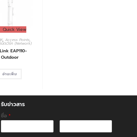
Quick View
NK
,
Access Points
,
เน็ตเวิร์ค (Network)
Link EAP110-
Outdoor
อ่านเพิ่ม
รับข่าวสาร
ชื่อ
*
F
L