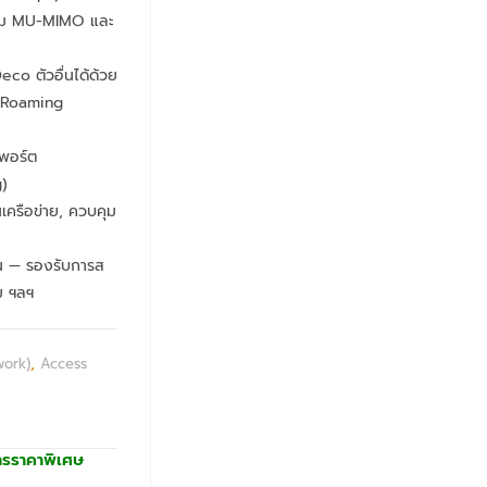
้อม MU-MIMO และ
co ตัวอื่นได้ด้วย
s Roaming
พอร์ต
)
ครือข่าย, ควบคุม
าน — รองรับการส
ม ฯลฯ
work)
,
Access
ารราคาพิเศษ