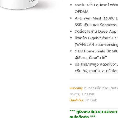
รองรับ >150 อุปกรณ์ พร
OFDMA
AI-Driven Mesh ร่วมกับ De
SSID เดียว และ Seamles
ติดตั้งง่ายผ่าน Deco App
มีพอร์ต Gigabit จำนวน 3 
(WAN/LAN auto-sensing
ระบบ HomeShield ป้องกันเ
ผู้ใช้งาน, ป้องกัน IoT
ประสิทธิภาพสูง สดวกใช้ง
ตรีม 8K, เกมมิ่ง, สมาร์ทโฮ
หมวดหมู่:
อุปกรณ์เน็ตเวิร์ค (Net
Points
,
TP-LINK
ป้ายกำกับ:
TP-Link
*** ผู้รับเหมาโครงการต้องก
สนใจติดต่อ ***