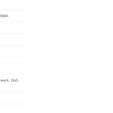
OFDMA
twork, QoS,