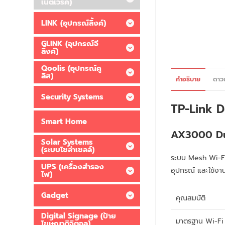
เน็ตเวิร์ค)
LINK (อุปกรณ์ลิ้งค์)
GLINK (อุปกรณ์จี
ลิ้งค์)
Qoolis (อุปกรณ์คู
ลิส)
คำอธิบาย
ดาว
Security Systems
TP-Link 
Smart Home
AX3000 Du
Solar Systems
(ระบบโซล่าเซลล์)
ระบบ Mesh Wi-Fi 
UPS (เครื่องสำรอง
อุปกรณ์ และใช้งา
ไฟ)
Gadget
คุณสมบัติ
Digital Signage (ป้าย
มาตรฐาน Wi-Fi
โฆษณาดิจิตอล)