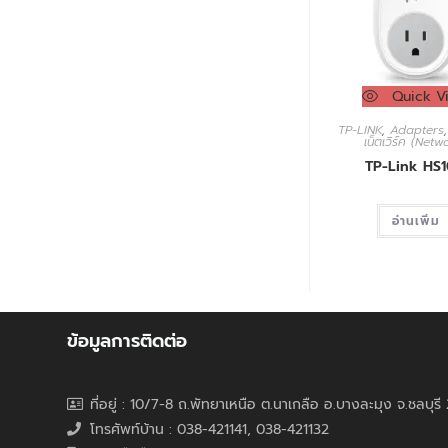
Quick V
TP-LINK
,
Adapters
เน็ตเวิร์ค (Netw
TP-Link HS
อ่านเพิ่ม
ข้อมูลการติดต่อ
ที่อยู่ : 10/7-8 ถ.พัทยาเหนือ ต.นาเกลือ อ.บางละมุง จ.ชลบุร
โทรศัพท์บ้าน : 038-421141, 038-421132