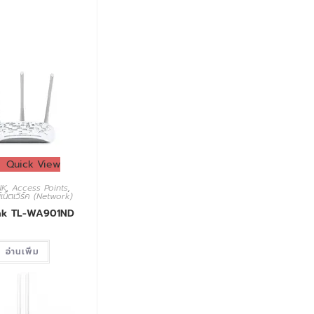
Quick View
NK
,
Access Points
,
เน็ตเวิร์ค (Network)
nk TL-WA901ND
อ่านเพิ่ม