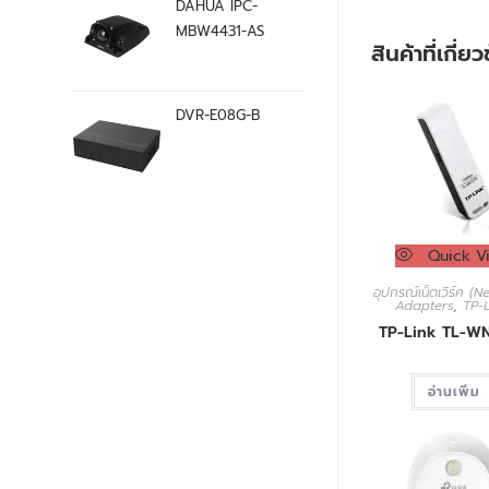
DAHUA IPC-
MBW4431-AS
สินค้าที่เกี่ย
DVR-E08G-B
Quick V
อุปกรณ์เน็ตเวิร์ค (
Adapters
,
TP-
TP-Link TL-W
อ่านเพิ่ม