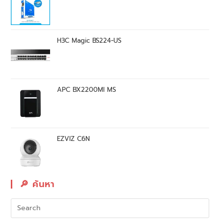
H3C Magic BS224-US
APC BX2200MI MS
EZVIZ C6N
🔎︎ ค้นหา