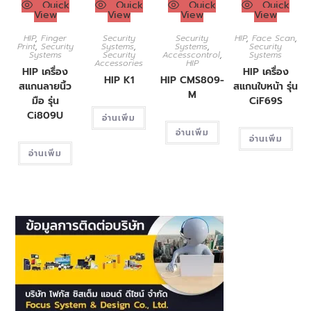
Quick
Quick
Quick
Quick
View
View
View
View
HIP
,
Finger
Security
Security
HIP
,
Face Scan
,
Print
,
Security
Systems
,
Systems
,
Security
Systems
Security
Accesscontrol
,
Systems
Accessories
HIP
HIP เครื่อง
HIP เครื่อง
HIP K1
HIP CMS809-
สแกนลายนิ้ว
สแกนใบหน้า รุ่น
M
มือ รุ่น
CiF69S
Ci809U
อ่านเพิ่ม
อ่านเพิ่ม
อ่านเพิ่ม
อ่านเพิ่ม