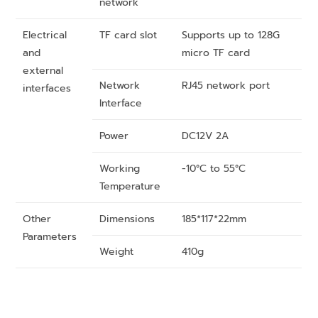
network
Electrical
TF card slot
Supports up to 128G
and
micro TF card
external
Network
RJ45 network port
interfaces
Interface
Power
DC12V 2A
Working
-10°C to 55°C
Temperature
Other
Dimensions
185*117*22mm
Parameters
Weight
410g