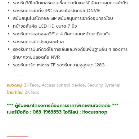
รองรับวิดีโออินเตอร์คอมเชื่อมต่อกับเทอร์มินัลควบคุมการเข้าถึง
รองรับการเข้าถึง IPC รองรับโปรโตคอล ONVIF
สนับสนุนโปรโตคอล SIP สนับสนุนการเข้าถึงอุปกรณ์จิบ
หน้าจอสัมผัส LCD HD ขนาด 7 นิ้ว
รองรับการแสดงผลวิดีโอ 4 ทิศทางบนหน้าจอเดียวกัน
รองรับการเปิดประตูระยะไกล
รองรับการบันทึกวิดีโอการเล่นและฟังก์ชั่นพื้นฐานอื่น ๆ ของการ
รักษาความปลอดภัย NVR
รองรับการ์ด micro TF รองรับความจุสูงสุด 128G
หมวดหมู่:
ZKTeco
,
Access control device
,
Security Systems
ป้ายกำกับ:
ZKTeco
*** ผู้รับเหมาโครงการต้องการราคาพิเศษสนใจติดต่อ ***
เบอร์มือถือ : 063-1963553 ไอดีไลน์ : ifocusshop