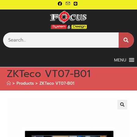
MENU
ZKTeco VT07-B01
>
Products
>
ZKTeco VT07-B01
🔍