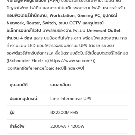
Voltage Regulation (AVR)
ช่วยปรับแรงดันไฟฟ้าอัตโนมัติ ลด
ปัญหาไฟตก ไฟเกิน และความไม่เสถียรของระบบไฟฟ้า เหมาะสำหรับ
คอมพิวเตอร์สำนักงาน, Workstation, Gaming PC, อุปกรณ์
Network, Router, Switch, ระบบ CCTV และอุปกรณ์
อิเล็กทรอนิกส์ทั่วไป
มาพร้อมช่องจ่ายไฟแบบ
Universal Outlet
จำนวน 4 ช่อง
และระบบป้องกันไฟกระชาก พร้อมไฟแสดงสถานะการ
ทำงานแบบ LED ช่วยให้ตรวจสอบสถานะ UPS ได้ง่าย รองรับ
ซอฟต์แวร์สำหรับจัดการและสั่งปิดระบบอัตโนมัติเมื่อแบตเตอรี่ใกล้หมด
([Schneider Electric](https://www.se.com/))
:contentReference[oaicite:0]{index=0}
คุณสมบัติ
รายละเอียด
ประเภทอุปกรณ์
Line Interactive UPS
รุ่น
BX2200MI-MS
กำลังไฟ
2200VA / 1200W