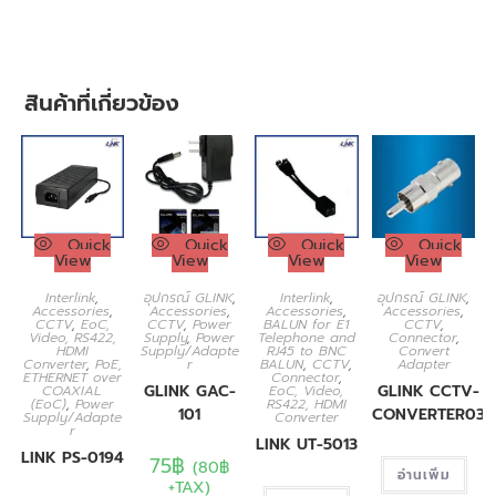
สินค้าที่เกี่ยวข้อง
Quick
Quick
Quick
Quick
View
View
View
View
Interlink
,
อุปกรณ์ GLINK
,
Interlink
,
อุปกรณ์ GLINK
,
Accessories
,
Accessories
,
Accessories
,
Accessories
,
CCTV
,
EoC,
CCTV
,
Power
BALUN for E1
CCTV
,
Video, RS422,
Supply
,
Power
Telephone and
Connector
,
HDMI
Supply/Adapte
RJ45 to BNC
Convert
Converter
,
PoE,
r
BALUN
,
CCTV
,
Adapter
ETHERNET over
Connector
,
GLINK GAC-
GLINK CCTV-
COAXIAL
EoC, Video,
(EoC)
,
Power
RS422, HDMI
101
CONVERTER03
Supply/Adapte
Converter
r
LINK UT-5013
LINK PS-0194
75
฿
(
80
฿
อ่านเพิ่ม
+TAX)