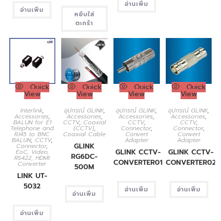
อ่านเพิ่ม
อ่านเพิ่ม
หยิบใส่
ตะกร้า
Quick
Quick
Quick
Quick
View
View
View
View
Interlink
,
อุปกรณ์ GLINK
,
อุปกรณ์ GLINK
,
อุปกรณ์ GLINK
,
Accessories
,
Accessories
,
Accessories
,
Accessories
,
BALUN for E1
CCTV
,
Coaxial
CCTV
,
CCTV
,
Telephone and
(CCTV)
,
Connector
,
Connector
,
RJ45 to BNC
Coaxial Cable
Convert
Convert
BALUN
,
CCTV
,
Adapter
Adapter
GLINK
Connector
,
GLINK CCTV-
GLINK CCTV-
EoC, Video,
RG6DC-
RS422, HDMI
CONVERTER01
CONVERTER02
Converter
500M
LINK UT-
5032
อ่านเพิ่ม
อ่านเพิ่ม
อ่านเพิ่ม
อ่านเพิ่ม