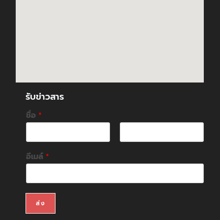
รับข่าวสาร
ชื่อ
*
F
L
i
a
อีเมล์
*
r
s
s
t
t
ส่ง