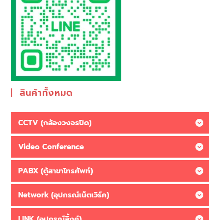
สินค้าทั้งหมด
CCTV (กล้องวงจรปิด)
Video Conference
PABX (ตู้สาขาโทรศัพท์)
Network (อุปกรณ์เน็ตเวิร์ค)
LINK (อุปกรณ์ลิ้งค์)