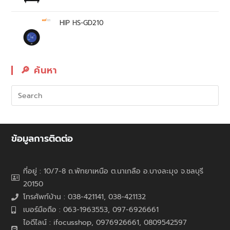
HIP HS-GD210
🔎︎ ค้นหา
ข้อมูลการติดต่อ
ที่อยู่ : 10/7-8 ถ.พัทยาเหนือ ต.นาเกลือ อ.บางละมุง จ.ชลบุรี
20150
โทรศัพท์บ้าน : 038-421141, 038-421132
เบอร์มือถือ : 063-1963553, 097-6926661
ไอดีไลน์ : ifocusshop, 0976926661,
0809542597