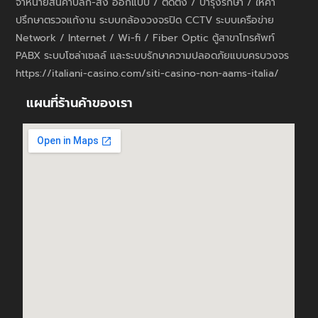
จำหน่ายสินค้าปลีก-ส่ง ออกแบบ / ติดตั้ง / บำรุงรักษา / ให้คำ
ปรึกษาตรวจแก้งาน ระบบกล้องวงจรปิด CCTV ระบบเครือข่าย
Network / Internet / Wi-fi / Fiber Optic ตู้สาขาโทรศัพท์
PABX ระบบโซล่าเซลล์ และระบบรักษาความปลอดภัยแบบครบวงจร
https://italiani-casino.com/siti-casino-non-aams-italia/
แผนที่ร้านค้าของเรา