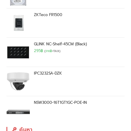
ZKTeco FR1500
GLINK NC-Shelf-45CM (Black)
295
฿
(
316
฿
+TAX)
IPC3232SA-DZK
NSW3000-16T1GT1GC-POE-IN
🔎︎ ค้นหา