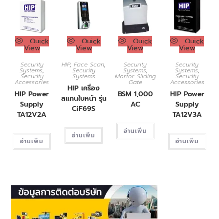
Quick
Quick
Quick
Quick
View
View
View
View
Security
HIP
,
Face Scan
,
Security
Security
Systems
,
Security
Systems
,
Systems
,
Security
Systems
Mortor Sliding
Security
Accessories
Gate
Accessories
HIP เครื่อง
HIP Power
BSM 1,000
HIP Power
สแกนใบหน้า รุ่น
Supply
AC
Supply
CiF69S
TA12V2A
TA12V3A
อ่านเพิ่ม
อ่านเพิ่ม
อ่านเพิ่ม
อ่านเพิ่ม