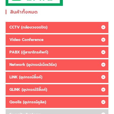
สินค้าทั้งหมด
CCTV (กล้องวงจรปิด)
Video Conference
PABX (ตู้สาขาโทรศัพท์)
Network (อุปกรณ์เน็ตเวิร์ค)
LINK (อุปกรณ์ลิ้งค์)
GLINK (อุปกรณ์จีลิ้งค์)
Qoolis (อุปกรณ์คูลิส)