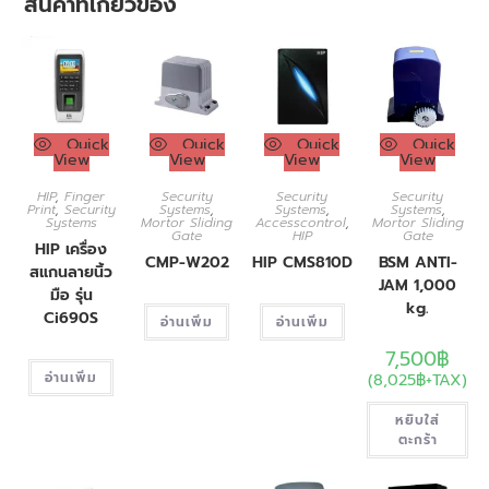
สินค้าที่เกี่ยวข้อง
Quick
Quick
Quick
Quick
View
View
View
View
HIP
,
Finger
Security
Security
Security
Print
,
Security
Systems
,
Systems
,
Systems
,
Systems
Mortor Sliding
Accesscontrol
,
Mortor Sliding
Gate
HIP
Gate
HIP เครื่อง
CMP-W202
HIP CMS810D
BSM ANTI-
สแกนลายนิ้ว
JAM 1,000
มือ รุ่น
kg.
Ci690S
อ่านเพิ่ม
อ่านเพิ่ม
7,500
฿
อ่านเพิ่ม
(
8,025
฿
+TAX)
หยิบใส่
ตะกร้า