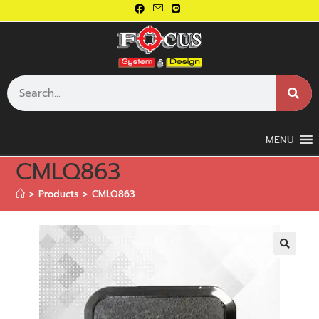
MENU
CMLQ863
>
Products
>
CMLQ863
🔍