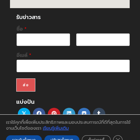
รับข่าวสาร
ชื่อ
*
F
L
i
a
อีเมล์
*
r
s
s
t
t
ส่ง
แบ่งปัน
เราใช้คุกกี้เพื่อเพิ่มประสิทธิภาพและมอบประสบการณ์ที่ดีที่สุดในการใช้
งานเว็บไซต์ของเรา
เรียนรู้เพิ่มเติม
สินค้า
บริการ
บทความ
สนับสนุน&ดาวน์โหลด
ติดต่อเรา
บัญชีของฉัน
Close GDP