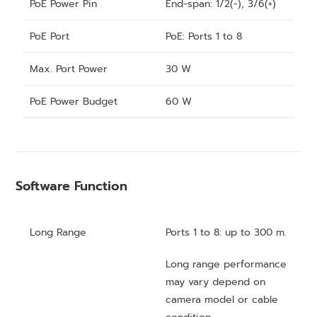
PoE Power Pin
End-span: 1/2(-), 3/6(+)
PoE Port
PoE: Ports 1 to 8
Max. Port Power
30 W
PoE Power Budget
60 W
Software Function
Long Range
Ports 1 to 8: up to 300 m.
Long range performance
may vary depend on
camera model or cable