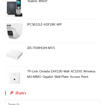
Yealink W60P
IPC3622LE-ADF28K-WP
iDS-7108HQHI-M1/S
TP-Link Omada EAP230-Wall AC1200 Wireless
MU-MIMO Gigabit Wall-Plate Access Point
🔎︎ ค้นหา