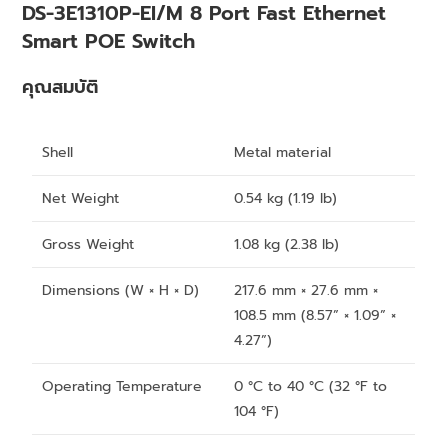
DS-3E1310P-EI/M 8 Port Fast Ethernet
Smart POE Switch
คุณสมบัติ
Shell
Metal material
Net Weight
0.54 kg (1.19 lb)
Gross Weight
1.08 kg (2.38 lb)
Dimensions (W × H × D)
217.6 mm × 27.6 mm ×
108.5 mm (8.57” × 1.09” ×
4.27”)
Operating Temperature
0 °C to 40 °C (32 °F to
104 °F)