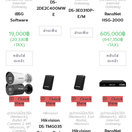
DS-
Internet
Gateway
Internet
Gateway
Gateway
2DE2C400MWG-
DS-3E0310P-
iBSG
RansNet
E
E/M
Software
HSG-2000
อ่านเพิ่ม
19,000
฿
605,000
฿
อ่านเพิ่ม
(
20,330
฿
(
647,350
฿
+TAX)
+TAX)
หยิบใส่
หยิบใส่
ตะกร้า
ตะกร้า
Quick
Quick
Quick
Quick
View
View
View
View
อุปกรณ์เน็ตเวิร์ค
Hikvision
อุปกรณ์เน็ตเวิร์ค
อุปกรณ์เน็ตเวิร์ค
(Network)
,
(Network)
,
Exit
(Network)
,
iBSG
Hikvision
Bullet IP
Radar
,
Internet
Camera 2 MP
,
Hikvision
Gateway
DS‑TMG035
Hikvision
,
IP
Hikvision
RansNet
Camera