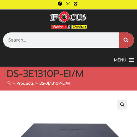
MENU
DS-3E1310P-EI/M
>
Products
>
DS-3E1310P-EI/M
🔍