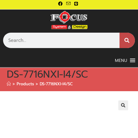
MENU
DS-7716NXI-I4/SC
>
Products
>
DS-7716NXI-I4/SC
🔍