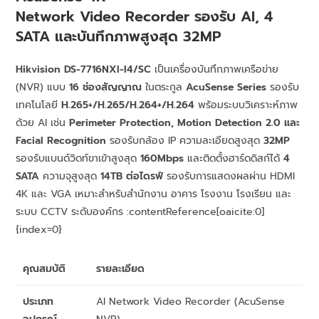
Network Video Recorder รองรับ AI, 4
SATA และบันทึกภาพสูงสุด 32MP
Hikvision DS-7716NXI-I4/SC
เป็นเครื่องบันทึกภาพเครือข่าย
(NVR) แบบ
16 ช่องสัญญาณ
ในตระกูล
AcuSense Series
รองรับ
เทคโนโลยี
H.265+/H.265/H.264+/H.264
พร้อมระบบวิเคราะห์ภาพ
ด้วย AI เช่น
Perimeter Protection, Motion Detection 2.0 และ
Facial Recognition
รองรับกล้อง IP ความละเอียดสูงสุด
32MP
รองรับแบนด์วิดท์ขาเข้าสูงสุด
160Mbps
และติดตั้งฮาร์ดดิสก์ได้
4
SATA
ความจุสูงสุด
14TB ต่อไดรฟ์
รองรับการแสดงผลผ่าน HDMI
4K และ VGA เหมาะสำหรับสำนักงาน อาคาร โรงงาน โรงเรียน และ
ระบบ CCTV ระดับองค์กร :contentReference[oaicite:0]
{index=0}
คุณสมบัติ
รายละเอียด
ประเภท
AI Network Video Recorder (AcuSense