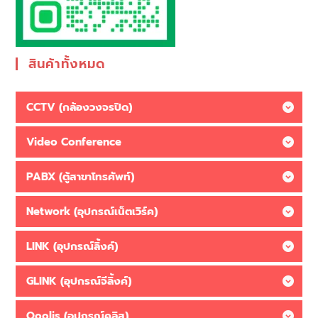
สินค้าทั้งหมด
CCTV (กล้องวงจรปิด)
Video Conference
PABX (ตู้สาขาโทรศัพท์)
Network (อุปกรณ์เน็ตเวิร์ค)
LINK (อุปกรณ์ลิ้งค์)
GLINK (อุปกรณ์จีลิ้งค์)
Qoolis (อุปกรณ์คูลิส)