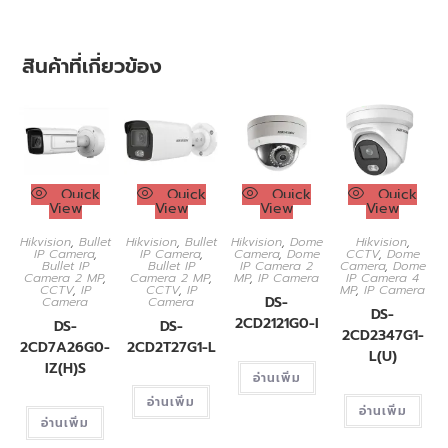
สินค้าที่เกี่ยวข้อง
Quick
Quick
Quick
Quick
View
View
View
View
Hikvision
,
Bullet
Hikvision
,
Bullet
Hikvision
,
Dome
Hikvision
,
IP Camera
,
IP Camera
,
Camera
,
Dome
CCTV
,
Dome
Bullet IP
Bullet IP
IP Camera 2
Camera
,
Dome
Camera 2 MP
,
Camera 2 MP
,
MP
,
IP Camera
IP Camera 4
CCTV
,
IP
CCTV
,
IP
MP
,
IP Camera
DS-
Camera
Camera
DS-
2CD2121G0-I
DS-
DS-
2CD2347G1-
2CD7A26G0-
2CD2T27G1-L
L(U)
IZ(H)S
อ่านเพิ่ม
อ่านเพิ่ม
อ่านเพิ่ม
อ่านเพิ่ม