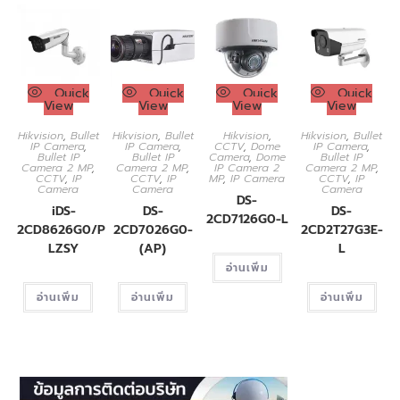
Quick
Quick
Quick
Quick
View
View
View
View
Hikvision
,
Bullet
Hikvision
,
Bullet
Hikvision
,
Hikvision
,
Bullet
IP Camera
,
IP Camera
,
CCTV
,
Dome
IP Camera
,
Bullet IP
Bullet IP
Camera
,
Dome
Bullet IP
Camera 2 MP
,
Camera 2 MP
,
IP Camera 2
Camera 2 MP
,
CCTV
,
IP
CCTV
,
IP
MP
,
IP Camera
CCTV
,
IP
Camera
Camera
Camera
DS-
iDS-
DS-
DS-
2CD7126G0-L
2CD8626G0/P-
2CD7026G0-
2CD2T27G3E-
LZSY
(AP)
L
อ่านเพิ่ม
อ่านเพิ่ม
อ่านเพิ่ม
อ่านเพิ่ม