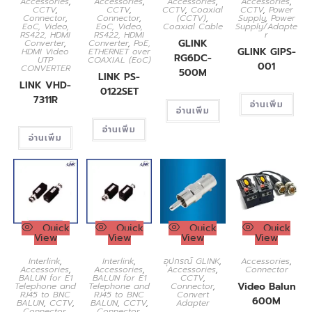
Accessories
,
Accessories
,
Accessories
,
Accessories
,
CCTV
,
CCTV
,
CCTV
,
Coaxial
CCTV
,
Power
Connector
,
Connector
,
(CCTV)
,
Supply
,
Power
EoC, Video,
EoC, Video,
Coaxial Cable
Supply/Adapte
RS422, HDMI
RS422, HDMI
r
GLINK
Converter
,
Converter
,
PoE,
GLINK GIPS-
HDMI Video
ETHERNET over
RG6DC-
UTP
COAXIAL (EoC)
001
CONVERTER
500M
LINK PS-
LINK VHD-
0122SET
7311R
อ่านเพิ่ม
อ่านเพิ่ม
อ่านเพิ่ม
อ่านเพิ่ม
Quick
Quick
Quick
Quick
View
View
View
View
Interlink
,
Interlink
,
อุปกรณ์ GLINK
,
Accessories
,
Accessories
,
Accessories
,
Accessories
,
Connector
BALUN for E1
BALUN for E1
CCTV
,
Video Balun
Telephone and
Telephone and
Connector
,
RJ45 to BNC
RJ45 to BNC
Convert
600M
BALUN
,
CCTV
,
BALUN
,
CCTV
,
Adapter
Connector
,
Connector
,