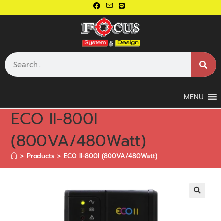
MENU
ECO II-800I
(800VA/480Watt)
>
Products
>
ECO II-800I (800VA/480Watt)
🔍