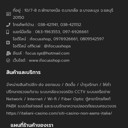
ที่อยู่ : 10/7-8 ถ.พัทยาเหนือ ต.นาเกลือ อ.บางละมุง จ.ชลบุรี
20150
โทรศัพท์บ้าน : 038-421141, 038-421132
เบอร์มือถือ : 063-1963553, 097-6926661
ไอดีไลน์ : ifocusshop, 0976926661,
0809542597
ไอดีไลน์ official : @ifocusshops
อีเมล์ : focus.sys@hotmail.com
เว็บไซต์ : www.ifocusshop.com
สินค้าและบริการ
จำหน่ายสินค้าปลีก-ส่ง ออกแบบ / ติดตั้ง / บำรุงรักษา / ให้คำ
ปรึกษาตรวจแก้งาน ระบบกล้องวงจรปิด CCTV ระบบเครือข่าย
Network / Internet / Wi-fi / Fiber Optic ตู้สาขาโทรศัพท์
PABX ระบบโซล่าเซลล์ และระบบรักษาความปลอดภัยแบบครบวงจร
https://italiani-casino.com/siti-casino-non-aams-italia/
แผนที่ร้านค้าของเรา