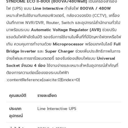
SYNDOME ECO II-800I (800VA/480Watt)
เป็นเครื่องสำรอง
ไฟ (UPS) แบบ
Line Interactive
กำลังไฟ
800VA / 480W
เหมาะสำหรับใช้งานกับคอมพิวเตอร์, กล้องวงจรปิด (CCTV), เครื่อง
บันทึกภาพ NVR/DVR, Router, Switch และอุปกรณ์สำนักงานทั่วไป
มาพร้อมระบบ
Automatic Voltage Regulator (AVR)
ช่วยปรับ
แรงดันไฟฟ้าอัตโนมัติ รองรับการใช้งานในพื้นที่ที่มีปัญหาไฟตกหรือไฟ
เกิน ควบคุมการทำงานด้วย
Microprocessor
พร้อมเทคโนโลยี
Full
Bridge Inverter
และ
Super Charger
ช่วยเพิ่มประสิทธิภาพในการ
จ่ายไฟและการชาร์จแบตเตอรี่ รองรับช่องเสียบไฟแบบ
Universal
Socket จำนวน 4 ช่อง
ใช้งานง่ายและเหมาะสำหรับอุปกรณ์สำคัญที่
ต้องการความต่อเนื่องของระบบไฟฟ้า
:contentReference[oaicite:0]{index=0}
คุณสมบัติ
รายละเอียด
ประเภท
Line Interactive UPS
อุปกรณ์