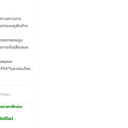
ทนทานยาวนาน
านง่ายบนหูฟังข้าง
ิโดยยกแขนบูม
่อการกันเสียงและ
dapter
ac, PS4™และคอนโซล
 Video
ารราคาพิเศษ
อดีไลน์ :