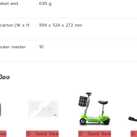
dset and
: 630 g
carton (W x H
: 594 x 524 x 272 mm
outer master
: 10
วข้อง
iew
Quick View
Quick View