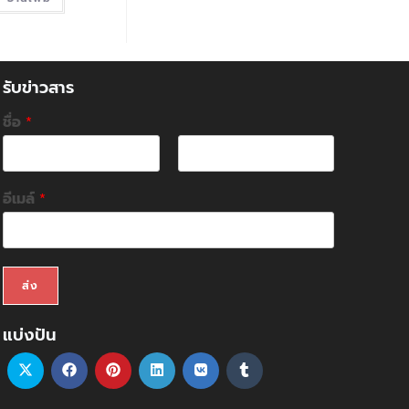
รับข่าวสาร
ชื่อ
*
F
L
i
a
อีเมล์
*
r
s
s
t
t
ส่ง
แบ่งปัน