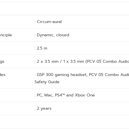
: Circum-aural
inciple
: Dynamic, closed
: 2.5 m
ugs
: 2 x 3.5 mm / 1 x 3.5 mm (PCV 05 Combo Audi
des
: GSP 300 gaming headset, PCV 05 Combo Audi
Safety Guide
: PC, Mac, PS4™ and Xbox One
: 2 years