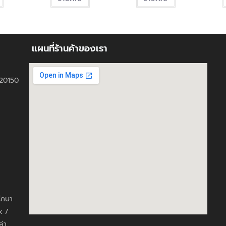
แผนที่ร้านค้าของเรา
ี 20150
รึกษา
k /
ล่า