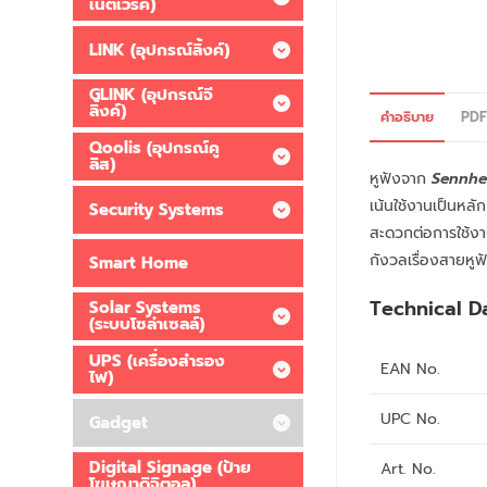
เน็ตเวิร์ค)
LINK (อุปกรณ์ลิ้งค์)
GLINK (อุปกรณ์จี
ลิ้งค์)
คำอธิบาย
PD
Qoolis (อุปกรณ์คู
ลิส)
หูฟังจาก
Sennhe
เน้นใช้งานเป็นหล
Security Systems
สะดวกต่อการใช้งา
กังวลเรื่องสายหูฟ
Smart Home
Technical D
Solar Systems
(ระบบโซล่าเซลล์)
UPS (เครื่องสำรอง
EAN No.
ไฟ)
UPC No.
Gadget
Digital Signage (ป้าย
Art. No.
โฆษณาดิจิตอล)