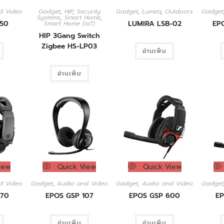
d Video
Gadget
,
HIP
,
Security
Gadget
,
Lumira
,
Outdoors
Gadget
Systems
,
Smart Home
,
550
LUMIRA LSB-02
EP
Smart Home (IoT)
HIP 3Gang Switch
Zigbee HS-LP03
อ่านเพิ่ม
อ่านเพิ่ม
iew
Quick View
Quick View
d Video
Gadget
,
Audio and Video
Gadget
,
Audio and Video
Gadget
670
EPOS GSP 107
EPOS GSP 600
EP
อ่านเพิ่ม
อ่านเพิ่ม