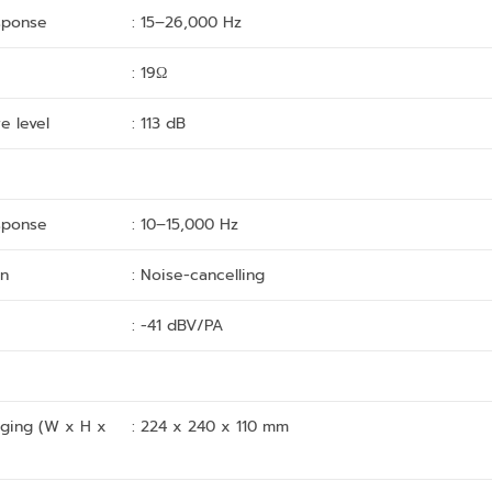
sponse
: 15–26,000 Hz
: 19Ω
e level
: 113 dB
sponse
: 10–15,000 Hz
rn
: Noise-cancelling
: -41 dBV/PA
ging (W x H x
: 224 x 240 x 110 mm