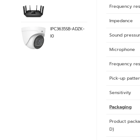
Frequency re
Impedance
IPC3635SB-ADZK-
Sound pressur
I0
Microphone
Frequency re
Pick-up patte
Sensitivity
Packaging
Product packa
D)