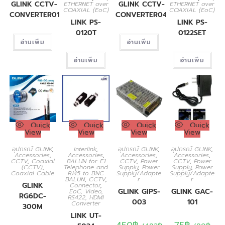
GLINK CCTV-
GLINK CCTV-
ETHERNET over
ETHERNET over
COAXIAL (EoC)
COAXIAL (EoC)
CONVERTER01
CONVERTER04
LINK PS-
LINK PS-
0120T
0122SET
อ่านเพิ่ม
อ่านเพิ่ม
อ่านเพิ่ม
อ่านเพิ่ม
Quick
Quick
Quick
Quick
View
View
View
View
อุปกรณ์ GLINK
,
Interlink
,
อุปกรณ์ GLINK
,
อุปกรณ์ GLINK
,
Accessories
,
Accessories
,
Accessories
,
Accessories
,
CCTV
,
Coaxial
BALUN for E1
CCTV
,
Power
CCTV
,
Power
(CCTV)
,
Telephone and
Supply
,
Power
Supply
,
Power
Coaxial Cable
RJ45 to BNC
Supply/Adapte
Supply/Adapte
BALUN
,
CCTV
,
r
r
GLINK
Connector
,
GLINK GIPS-
GLINK GAC-
EoC, Video,
RG6DC-
RS422, HDMI
003
101
Converter
300M
LINK UT-