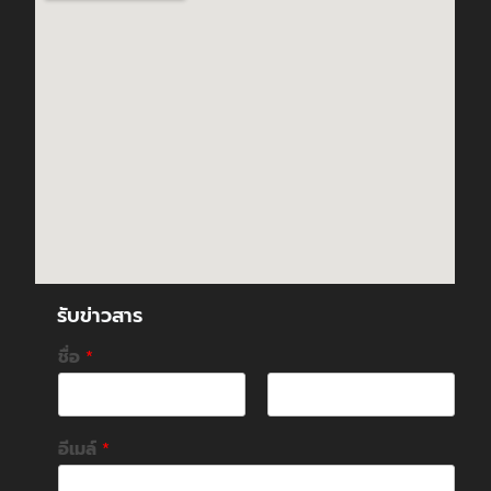
รับข่าวสาร
ชื่อ
*
F
L
i
a
อีเมล์
*
r
s
s
t