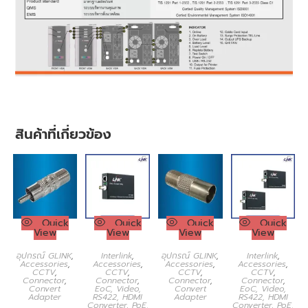
สินค้าที่เกี่ยวข้อง
Quick
Quick
Quick
Quick
View
View
View
View
อุปกรณ์ GLINK
,
Interlink
,
อุปกรณ์ GLINK
,
Interlink
,
Accessories
,
Accessories
,
Accessories
,
Accessories
,
CCTV
,
CCTV
,
CCTV
,
CCTV
,
Connector
,
Connector
,
Connector
,
Connector
,
Convert
EoC, Video,
Convert
EoC, Video,
Adapter
RS422, HDMI
Adapter
RS422, HDMI
Converter
,
PoE,
Converter
,
PoE,