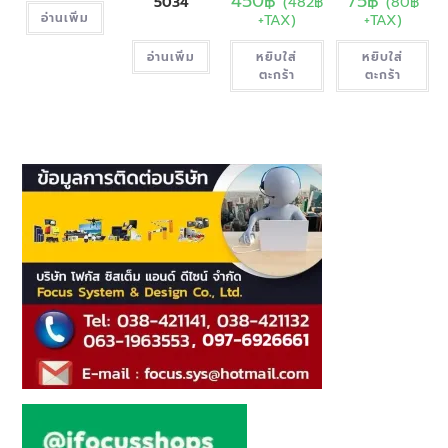
450
฿
75
฿
(
482
฿
(
80
฿
5034
อ่านเพิ่ม
+TAX)
+TAX)
อ่านเพิ่ม
หยิบใส่
หยิบใส่
ตะกร้า
ตะกร้า