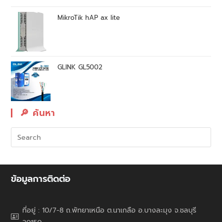
MikroTik hAP ax lite
GLINK GL5002
🔎︎ ค้นหา
ข้อมูลการติดต่อ
ที่อยู่ : 10/7-8 ถ.พัทยาเหนือ ต.นาเกลือ อ.บางละมุง จ.ชลบุรี