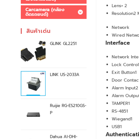
Lens
× 2
Carcamera (กล้อง
Resolution
2 
ติดรถยนต์)
Network
สินค้าเด่น
Wired Netw
Interface
GLINK GL2251
Network Inte
Lock Control
Exit Button
1
LINK US-2033A
Door Contact
Alarm Input
2
Alarm Outpu
TAMPER
1
Ruijie RG-ES210GS-
RS-485
1
P
Wiegand
1
USB
1
Authenticat
Dahua AI-DHI-