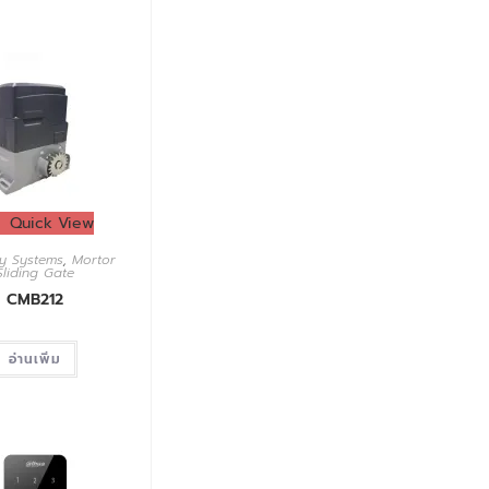
Quick View
ty Systems
,
Mortor
Sliding Gate
CMB212
อ่านเพิ่ม