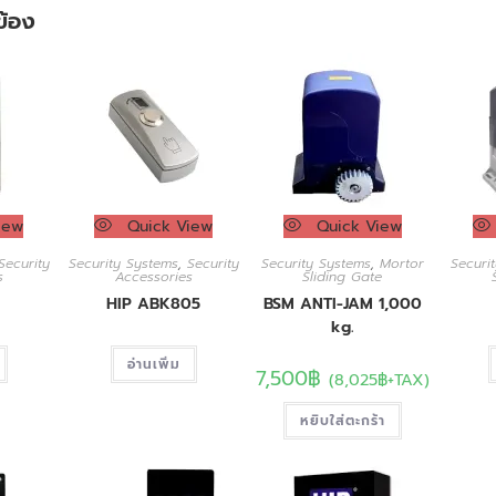
วข้อง
iew
Quick View
Quick View
Security
Security Systems
,
Security
Security Systems
,
Mortor
Securi
s
Accessories
Sliding Gate
HIP ABK805
BSM ANTI-JAM 1,000
kg.
อ่านเพิ่ม
7,500
฿
(
8,025
฿
+TAX)
หยิบใส่ตะกร้า