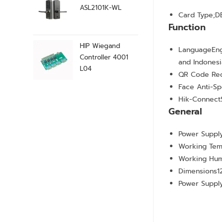
ASL2101K-WL
Card Type
;D
Function
HIP Wiegand
Language
Eng
Controller 4001
and Indones
L04
QR Code Rec
Face Anti-Sp
Hik-Connect
General
Power Suppl
Working Tem
Working Hum
Dimensions
1
Power Suppl