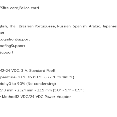
ESfire card;Felica card
lish, Thai, Brazilian Portuguese, Russian, Spanish, Arabic, Japanes
ian
ognition
Support
oofing
Support
Support
y
12-24 VDC, 3 A, Standard PoeE
perature
-30 °C to 60 °C (-22 °F to 140 °F)
idity
0 to 90% (No condensing)
27.3 mm × 232.1 mm × 23.5 mm (5.0” × 9.1” × 0.9” )
y Method
12 VDC/24 VDC Power Adapter