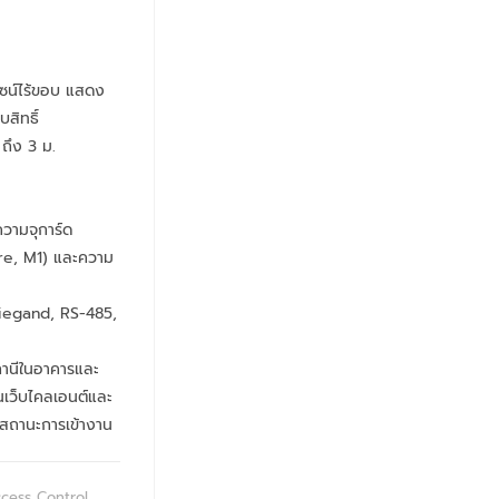
ไซน์ไร้ขอบ แสดง
สิทธิ์
ถึง 3 ม.
วามจุการ์ด
ire, M1) และความ
Wiegand, RS-485,
านีในอาคารและ
นเว็บไคลเอนต์และ
อสถานะการเข้างาน
cess Control
,