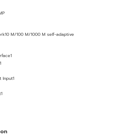
MP
ork
10 M/100 M/1000 M self-adaptive
rface
1
1
 Input
1
t
1
ion