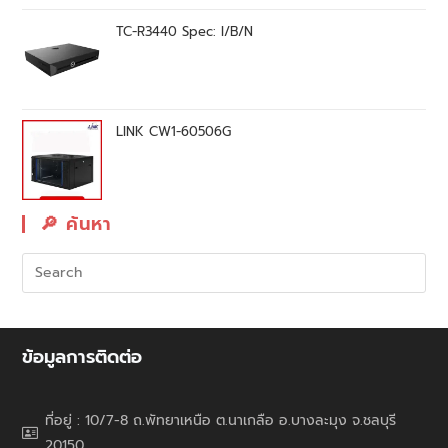
TC-R3440 Spec: I/B/N
LINK CW1-60506G
🔎︎ ค้นหา
ข้อมูลการติดต่อ
ที่อยู่ : 10/7-8 ถ.พัทยาเหนือ ต.นาเกลือ อ.บางละมุง จ.ชลบุรี
20150