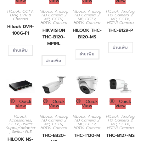
View
View
View
View
HiLook
,
CCTV
,
HiLook
,
Analog
HiLook
,
Analog
HiLook
,
Analog
DVR
,
DVR 8
HD Camera 2
HD Camera 2
HD Camera 2
Channel
MP
,
CCTV
,
MP
,
CCTV
,
MP
,
CCTV
,
HDTVI Camera
HDTVI Camera
HDTVI Camera
Hilook DVR-
HIKVISION
HILOOK THC-
THC-B129-P
108G-F1
THC-B120-
B120-MS
MPIRL
อ่านเพิ่ม
อ่านเพิ่ม
อ่านเพิ่ม
อ่านเพิ่ม
Quick
Quick
Quick
Quick
View
View
View
View
HiLook
,
HiLook
,
Analog
HiLook
,
Analog
HiLook
,
Analog
Accessories
,
HD Camera 2
HD Camera 2
HD Camera 2
CCTV
,
Power
MP
,
CCTV
,
MP
,
CCTV
,
MP
,
CCTV
,
Supply/Adapter
HDTVI Camera
HDTVI Camera
HDTVI Camera
,
Switch PoE
THC-B320-
THC-T120-M
THC-B127-MS
HILOOK NS-