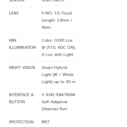
SENSOR
Scan CMOS
LENS
F/NO: 1.0; Focal
Length: 2.8mm /
4mm
MIN.
Color: 0.001 Lux
ILLUMINATION
@ (F1.0, AGC ON),
0 Lux with Light
NIGHT VISION
Smart Hybrid
Light (IR / White
Light) up to 30 m
INTERFACE &
1× RJ45 10M/100M
BUTTON
Self-Adaptive
Ethernet Port
PROTECTION
IP67