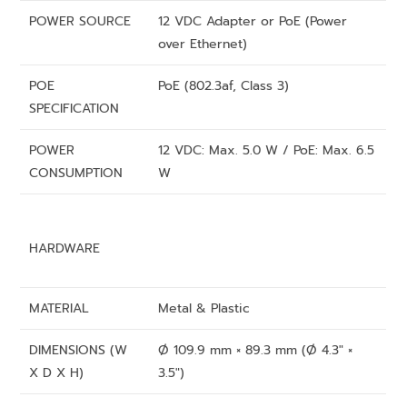
POWER SOURCE
12 VDC Adapter or PoE (Power
over Ethernet)
POE
PoE (802.3af, Class 3)
SPECIFICATION
POWER
12 VDC: Max. 5.0 W / PoE: Max. 6.5
CONSUMPTION
W
HARDWARE
MATERIAL
Metal & Plastic
DIMENSIONS (W
Ø 109.9 mm × 89.3 mm (Ø 4.3″ ×
X D X H)
3.5″)