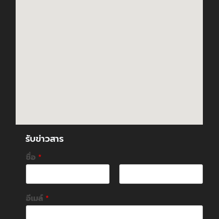
รับข่าวสาร
ชื่อ
*
F
L
i
a
อีเมล์
*
r
s
s
t
t