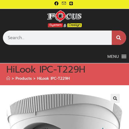
MENU
HiLook IPC-T229H
>
Products
>
HiLook IPC-T229H
🔍