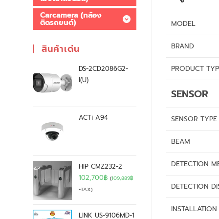
Carcamera (กล้อง
ติดรถยนต์)
MODEL
BRAND
สินค้าเด่น
PRODUCT TYP
DS-2CD2086G2-
I(U)
SENSOR
ACTi A94
SENSOR TYPE
BEAM
DETECTION M
HIP CMZ232-2
102,700
฿
(
109,889
฿
DETECTION D
+TAX)
INSTALLATION
LINK US-9106MD-1