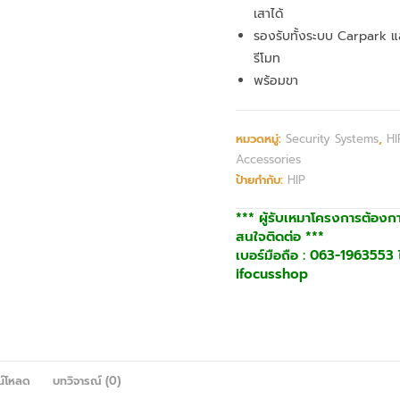
เสาได้
รองรับทั้งระบบ Carpark แ
รีโมท
พร้อมขา
หมวดหมู่:
Security Systems
,
HI
Accessories
ป้ายกำกับ:
HIP
*** ผู้รับเหมาโครงการต้องก
สนใจติดต่อ ***
เบอร์มือถือ : 063-1963553 ไ
ifocusshop
น์โหลด
บทวิจารณ์ (0)