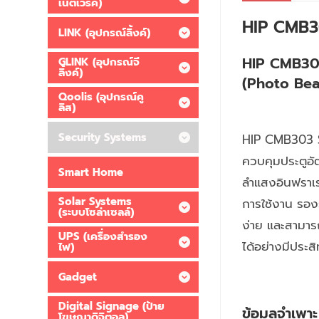
เน็ตเวิร์ค)
HIP CMB3
LINK (อุปกรณ์ลิ้งค์)
HIP CMB303 
GLINK (อุปกรณ์จี
ลิ้งค์)
(Photo Be
Qoolis (อุปกรณ์คู
ลิส)
Security Systems
HIP CMB303 S
ควบคุมประตูอั
Smart Home
ลำแสงอินฟราเร
Solar Systems
การใช้งาน รอง
(ระบบโซล่าเซลล์)
ง่าย และสามาร
UPS (เครื่องสำรอง
ได้อย่างมีประส
ไฟ)
Gadget
Digital Signage (ป้าย
ข้อมูลจำเพ
โฆษณาดิจิตอล)