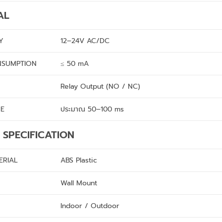
AL
Y
12–24V AC/DC
NSUMPTION
≤ 50 mA
Relay Output (NO / NC)
ME
ประมาณ 50–100 ms
 SPECIFICATION
ERIAL
ABS Plastic
Wall Mount
Indoor / Outdoor