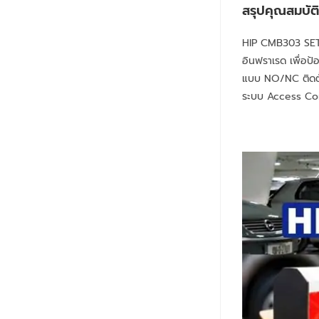
สรุปคุณสมบั
HIP CMB303 SET เ
อินฟราเรด เพื่อ
แบบ NO/NC ติดตั้
ระบบ Access Cont