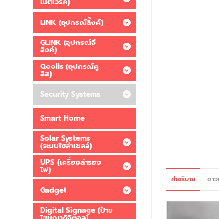
เน็ตเวิร์ค)
LINK (อุปกรณ์ลิ้งค์)
GLINK (อุปกรณ์จี
ลิ้งค์)
Qoolis (อุปกรณ์คู
ลิส)
Security Systems
Smart Home
Solar Systems
(ระบบโซล่าเซลล์)
UPS (เครื่องสำรอง
ไฟ)
คำอธิบาย
ดาว
Gadget
Digital Signage (ป้าย
โฆษณาดิจิตอล)