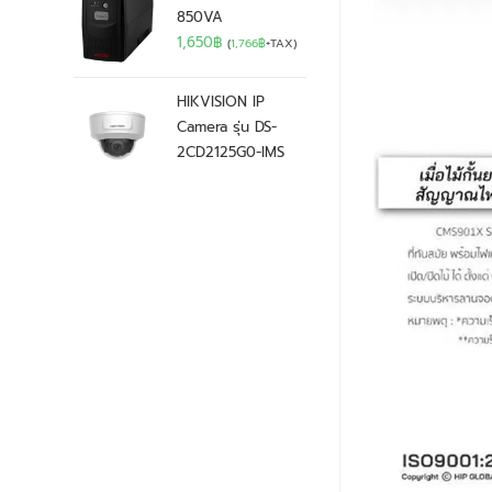
850VA
1,650
฿
(
1,766
฿
+TAX)
HIKVISION IP
Camera รุ่น DS-
2CD2125G0-IMS