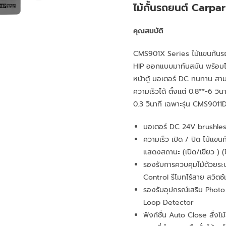
ไม้กั้นรถยนต์ Carpa
คุณสมบัติ
CMS901X Series ไม้เเขนกันรถ
HIP ออกแบบมาทันสมัน พร้อม
หน้าตู้ มอเตอร์ DC ทนทาน สา
ความเร็วได้ ตั้งเเต่ 0.8**-6 วิน
0.3 วินาที เฉพาะรุ่น CMS9011D 
มอเตอร์ DC 24V brushles
ความเร็ว เปิด / ปิด ไม้เเขนก
แสดงสถานะ (เปิด/เขียว ) (
รองรับการควบคุมไม้ด้วยร
Control รีโมทไร้สาย สวิตซ
รองรับอุปกรณ์เสริม Phot
Loop Detector
ฟังก์ชั่น Auto Close สั่งไม