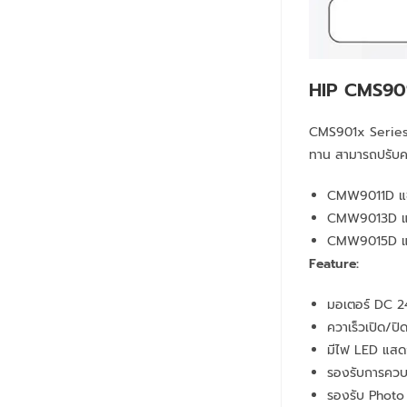
HIP
CMS901
CMS901x Series 
ทาน สามารถปรับคว
CMW9011D แขน
CMW9013D แข
CMW9015D แ
Feature:
มอเตอร์ DC 2
ควาเร็วเปิด/ปิด
มีไฟ LED แสด
รองรับการควบค
รองรับ Phot