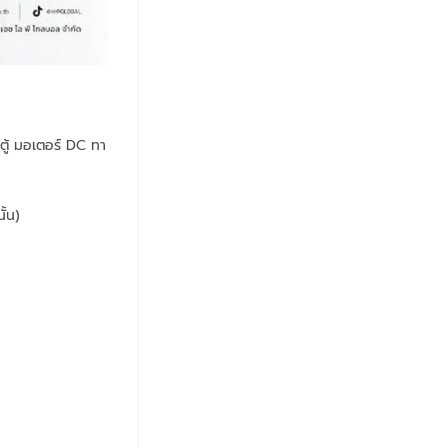
ู้ มอเตอร์ DC ทา
้น)