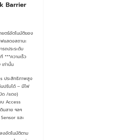
rk Barrier
ยตร์อัตโนมัติของ
ไฟเเสดงสถานะ
มารถประระดับ
าที ***ความเร็ว
เท่านั้น
s ประสิทธิภาพสูง
ันปรับได้ – มีไฟ
ปิด /แดง)
ะบบ Access
์เดินสาย ฯลฯ
o Sensor และ
้ลงอัตโนมัติตาม