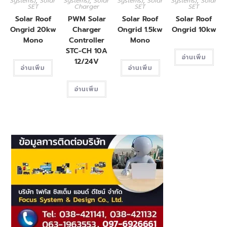
Systems)
,
Solar
Systems)
,
Solar
Systems)
,
Solar
Systems)
,
Solar
SET
Charger
SET
SET
Solar Roof
PWM Solar
Solar Roof
Solar Roof
Ongrid 20kw
Charger
Ongrid 1.5kw
Ongrid 10kw
Mono
Controller
Mono
STC-CH 10A
อ่านเพิ่ม
12/24V
อ่านเพิ่ม
อ่านเพิ่ม
อ่านเพิ่ม