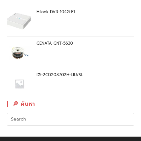
Hilook DVR-104G-F1
GENATA GNT-5630
DS-2CD2087G2H-LIU/SL
🔎︎ ค้นหา