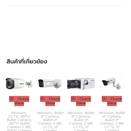
สินค้าที่เกี่ยวข้อง
Quick
Quick
Quick
Quick
View
View
View
View
Hikvision
,
Hikvision
,
Bullet
Hikvision
,
Bullet
Hikvision
,
Bullet
CCTV
,
HDTVI
IP Camera
,
IP Camera
,
IP Camera
,
Bullet Camera
,
Bullet IP
Bullet IP
Bullet IP
HDTVI Bullet
Camera 4 MP
,
Camera 2 MP
,
Camera 2 MP
,
Camera 2 MP
,
CCTV
,
IP
CCTV
,
IP
CCTV
,
IP
HDTVI Camera
Camera
Camera
Camera