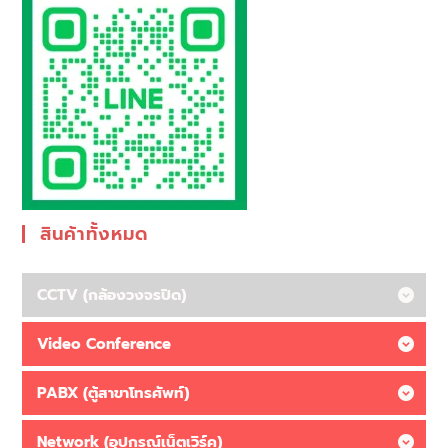
สินค้าทั้งหมด
CCTV (กล้องวงจรปิด)
Video Conference
PABX (ตู้สาขาโทรศัพท์)
Network (อุปกรณ์เน็ตเวิร์ค)