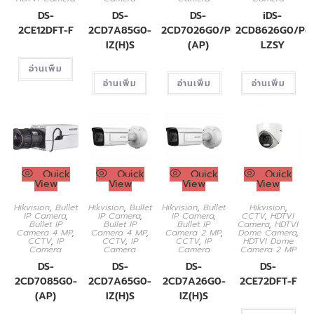
DS-
DS-
DS-
iDS-
2CE12DFT-F
2CD7A85G0-
2CD7026G0/P-
2CD8626G0/P-
IZ(H)S
(AP)
LZSY
อ่านเพิ่ม
อ่านเพิ่ม
อ่านเพิ่ม
อ่านเพิ่ม
Quick
Quick
Quick
Quick
View
View
View
View
Hikvision
,
Bullet
Hikvision
,
Bullet
Hikvision
,
Bullet
Hikvision
,
IP Camera
,
IP Camera
,
IP Camera
,
CCTV
,
HDTVI
Bullet IP
Bullet IP
Bullet IP
Camera
,
HDTVI
Camera 4 MP
,
Camera 4 MP
,
Camera 2 MP
,
Dome Camera
,
CCTV
,
IP
CCTV
,
IP
CCTV
,
IP
HDTVI Dome
Camera
Camera
Camera
Camera 2 MP
DS-
DS-
DS-
DS-
2CD7085G0-
2CD7A65G0-
2CD7A26G0-
2CE72DFT-F
(AP)
IZ(H)S
IZ(H)S