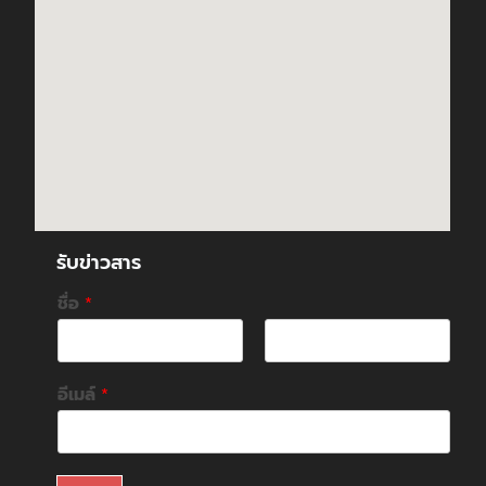
รับข่าวสาร
ชื่อ
*
F
L
i
a
อีเมล์
*
r
s
s
t
t