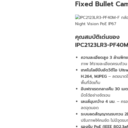
Fixed Bullet Ca
คุณสมบัติเด่นของ
IPC2123LR3-PF40M
ความละเอียดสูง 3 ล้านพิก
ภาพ ให้รายละเอียดครบถ้วน
เทคโนโลยีบีบอัดวิดีโอ Ultr
H.264, MJPEG
– ลดขนาดไฟ
พื้นที่จัดเก็บ
อินฟราเรดกลางคืน 30 เมต
มืดได้อย่างชัดเจน
เลนส์มุมกว้าง 4 มม.
– ครอบ
ลดจุดบอด
ระบบลดสัญญาณรบกวน 2
ปรับภาพให้คมชัด ไม่มีจุดร
รองรับ PoE (IEEE 802.3af