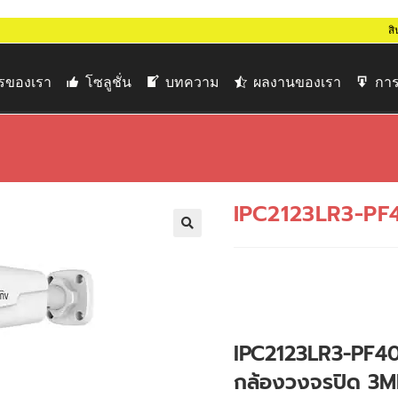
สิ
ารของเรา
โซลูชั่น
บทความ
ผลงานของเรา
การ
IPC2123LR3-PF
🔍
IPC2123LR3-PF4
กล้องวงจรปิด 3M