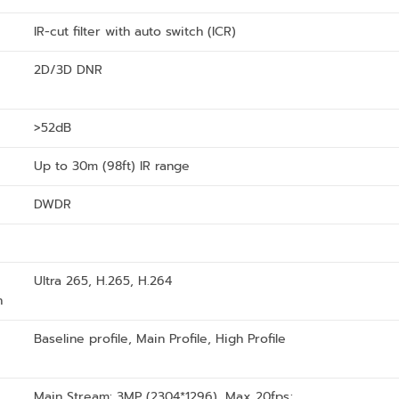
IR-cut filter with auto switch (ICR)
2D/3D DNR
>52dB
Up to 30m (98ft) IR range
DWDR
Ultra 265, H.265, H.264
n
Baseline profile, Main Profile, High Profile
Main Stream: 3MP (2304*1296), Max 20fps;