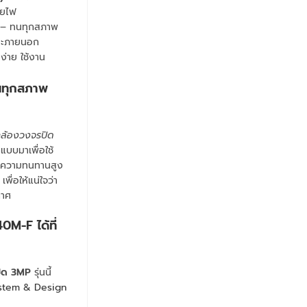
ายไฟ
– ทนทุกสภาพ
และภายนอก
ง่าย ใช้งาน
นทุกสภาพ
ล้องวงจรปิด
บบมาเพื่อใช้
ีความทนทานสูง
ื่อให้แน่ใจว่า
กาศ
40M-F
ได้ที่
ิด 3MP
รุ่นนี้
System & Design