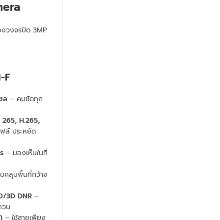
mera
-F
เซล
– คมชัดทุก
a 265, H.265,
ล์ ประหยัด
ร
– มองเห็นในที่
คลุมพื้นที่กว้าง
D/3D DNR
–
บกวน
)
– ใช้สายเพียง