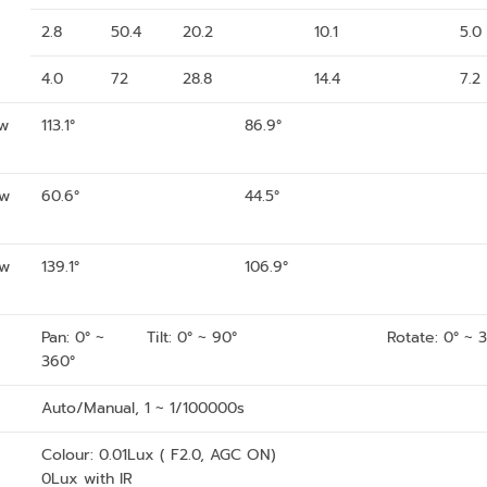
2.8
50.4
20.2
10.1
5.0
4.0
72
28.8
14.4
7.2
ew
113.1°
86.9°
ew
60.6°
44.5°
ew
139.1°
106.9°
Pan: 0° ~
Tilt: 0° ~ 90°
Rotate: 0° ~ 
360°
Auto/Manual, 1 ~ 1/100000s
Colour: 0.01Lux ( F2.0, AGC ON)
0Lux with IR