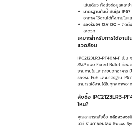
เส้นเดียว ทั้งส่งข้อมูลและจ่
มาตรฐานกันน้ำกันฝุ่น IP67
อากาศ ใช้งานได้ทั้งภายใน
รองรับไฟ 12V DC
– ติดตั้ง
สะดวก
เหมาะสำหรับการใช้งานใ
แวดล้อม
IPC2123LR3-PF40M-F
เป็น
ก
3MP
แบบ Fixed Bullet ที่ออกแ
งานภายในและภายนอกอาคาร ม
รองรับ PoE และมาตรฐาน IP67 เพ
สามารถใช้งานได้ในทุกสภาพอา
สั่งซื้อ
IPC2123LR3-PF
ไหน?
คุณสามารถสั่งซื้อ
กล้องวงจรป
ได้ที่
ร้านค้าออนไลน์ IFocus 