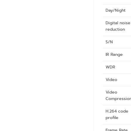
Day/Night
Digital noise
reduction
S/N
IR Range
WDR
Video
Video
Compressio
H.264 code
profile
Frame Rate