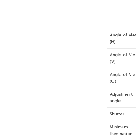
Angle of vi
(H)
Angle of Vi
(V)
Angle of Vi
(O)
Adjustment
angle
Shutter
Minimum
Illumination