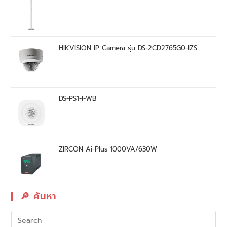
HIKVISION IP Camera รุ่น DS-2CD2765G0-IZS
DS-PS1-I-WB
ZIRCON Ai-Plus 1000VA/630W
🔎︎ ค้นหา