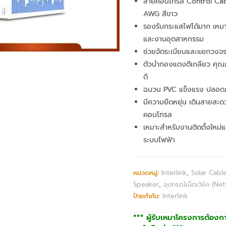
สายคอนโทรล Control Cab
AWG สีขาว
รองรับกระแสไฟได้มาก เหม
และงานอุตสาหกรรม
ช่วยจัดระเบียบและแยกวงจรไ
ตัวนำทองแดงตีเกลียว คุณภ
ดี
ฉนวน PVC แข็งแรง ปลอดภั
มีความยืดหยุ่น เดินสายสะด
คอนโทรล
เหมาะสำหรับงานติดตั้งใหม่
ระบบไฟฟ้า
หมวดหมู่:
Interlink
,
Solar Cabl
Speaker
,
อุปกรณ์เน็ตเวิร์ค (Ne
ป้ายกำกับ:
Interlink
*** ผู้รับเหมาโครงการต้องก