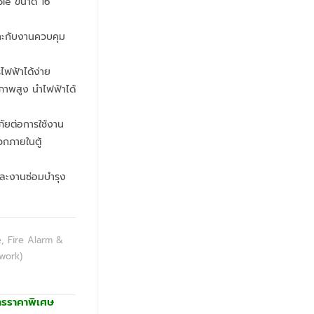
le ขนาด 16
าะกับงานควบคุม
ฟฟ้าได้ง่าย
าพสูง นำไฟฟ้าได้
ยต่อการใช้งาน
วกภายในตู้
และงานซ่อมบำรุง
e, Fire Alarm &
twork)
ารราคาพิเศษ