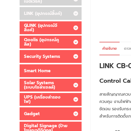
เน็ตเวิร์ค)
LINK (อุปกรณ์ลิ้งค์)
GLINK (อุปกรณ์จี
ลิ้งค์)
Qoolis (อุปกรณ์คู
ลิส)
คำอธิบาย
ดาว
Security Systems
LINK CB-
Smart Home
Control Ca
Solar Systems
(ระบบโซล่าเซลล์)
สายสัญญาณควบคุ
UPS (เครื่องสำรอง
ไฟ)
ควบคุม งานไฟฟ้า
ชัดเจน รองรับกร
Gadget
สำหรับการติดตั้
Digital Signage (ป้าย
โฆษณาดิจิตอล)