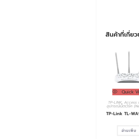
สินค้าที่เกี่ย
Quick V
TP-LINK
,
Access 
อุปกรณ์เน็ตเวิร์ค (
TP-Link TL-W
อ่านเพิ่ม