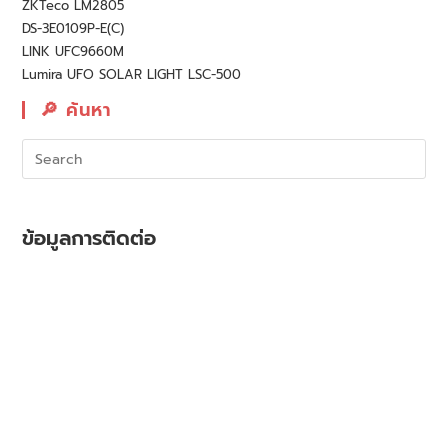
ZKTeco LM2805
DS-3E0109P-E(C)
LINK UFC9660M
Lumira UFO SOLAR LIGHT LSC-500
🔎︎ ค้นหา
ข้อมูลการติดต่อ
ที่อยู่ : 10/7-8 ถ.พัทยาเหนือ ต.นาเกลือ อ.บางละมุง จ.ชลบุรี 20150
โทรศัพท์บ้าน : 038-421141, 038-421132
เบอร์มือถือ : 063-1963553, 097-6926661
ไอดีไลน์ : ifocusshop, 0976926661,
0809542597
ไอดีไลน์ official : @ifocusshops