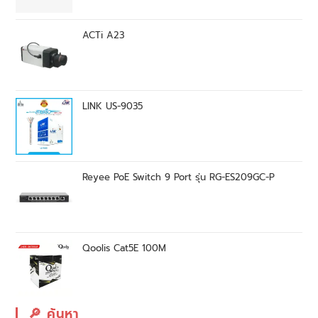
ACTi A23
LINK US-9035
Reyee PoE Switch 9 Port รุ่น RG-ES209GC-P
Qoolis Cat5E 100M
🔎︎ ค้นหา