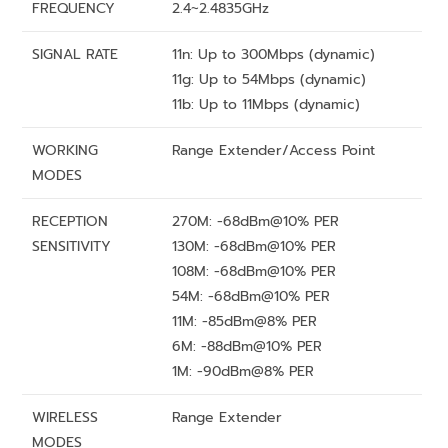
FREQUENCY
2.4~2.4835GHz
SIGNAL RATE
11n: Up to 300Mbps (dynamic)
11g: Up to 54Mbps (dynamic)
11b: Up to 11Mbps (dynamic)
WORKING
Range Extender/Access Point
MODES
RECEPTION
270M: -68dBm@10% PER
SENSITIVITY
130M: -68dBm@10% PER
108M: -68dBm@10% PER
54M: -68dBm@10% PER
11M: -85dBm@8% PER
6M: -88dBm@10% PER
1M: -90dBm@8% PER
WIRELESS
Range Extender
MODES