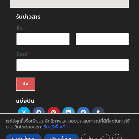
รับข่าวสาร
ชื่อ
*
F
L
i
a
อีเมล์
*
r
s
s
t
t
ส่ง
แบ่งปัน
เราใช้คุกกี้เพื่อเพิ่มประสิทธิภาพและมอบประสบการณ์ที่ดีที่สุดในการใช้
งานเว็บไซต์ของเรา
เรียนรู้เพิ่มเติม
สินค้า
บริการ
บทความ
สนับสนุน&ดาวน์โหลด
ติดต่อเรา
บัญชีของฉัน
Close GDP
ยอมรับทั้งหมด
ปฏิเสธทั้งหมด
ตั้งค่าคุกกี้