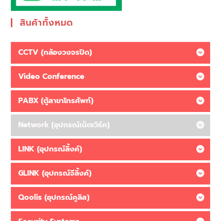
สินค้าทั้งหมด
CCTV (กล้องวงจรปิด)
Video Conference
PABX (ตู้สาขาโทรศัพท์)
Network (อุปกรณ์เน็ตเวิร์ค)
LINK (อุปกรณ์ลิ้งค์)
GLINK (อุปกรณ์จีลิ้งค์)
Qoolis (อุปกรณ์คูลิส)