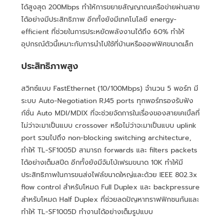
ได้สูงสุด 200Mbps ทำให้การขยายสัญญาณเครือข่ายผ่านสาย
ได้อย่างมีประสิทธิภาพ อีกทั้งยังมีเทคโนโลยี energy-
efficient ที่ช่วยในการประหยัดพลังงานได้ถึง 60% ทำให้
อุปกรณ์ตัวนี้เหมาะกับการนำไปใช้ที่บ้านหรือออฟฟิศขนาดเล็ก
ประสิทธิภาพสูง
สวิทซ์แบบ FastEthernet (10/100Mbps) จำนวน 5 พอร์ท มี
ระบบ Auto-Negotiation RJ45 ports ทุกพอร์ทรองรับฟัง
ก์ชั่น Auto MDI/MDIX ที่จะช่วยจัดการในเรื่องของสายเคเบิ้ลที่
ไม่ว่าจะมาเป็นแบบ crossover หรือไม่ว่าจะมาเป็นแบบ uplink
port รวมไปถึง non-blocking switching architecture,
ทำให้ TL-SF1005D สามารถ forwards และ filters packets
ได้อย่างเต็มสปีด อีกทั้งยังมีจัมโบ้เฟรมขนาด 10K ทำให้มี
ประสิทธิภาพในการขนส่งไฟล์ขนาดใหญ่และด้วย IEEE 802.3x
flow control สำหรับโหมด Full Duplex และ backpressure
สำหรับโหมด Half Duplex ที่ช่วยลดปัญหาทราฟฟิกชนกันและ
ทำให้ TL-SF1005D ทำงานได้อย่างเต็มรูปแบบ