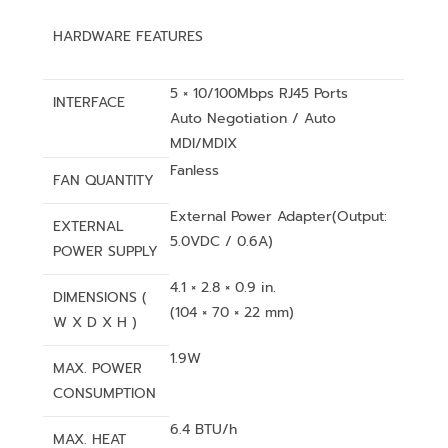
HARDWARE FEATURES
5 × 10/100Mbps RJ45 Ports
INTERFACE
Auto Negotiation / Auto
MDI/MDIX
Fanless
FAN QUANTITY
External Power Adapter(Output:
EXTERNAL
5.0VDC / 0.6A)
POWER SUPPLY
4.1 × 2.8 × 0.9 in.
DIMENSIONS (
(104 × 70 × 22 mm)
W X D X H )
1.9W
MAX. POWER
CONSUMPTION
6.4 BTU/h
MAX. HEAT