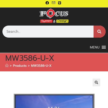
MENU
MW3586-U-X
>
Products
>
MW3586-U-X
🔍