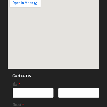
รับข่าวสาร
ชื่อ
*
F
L
i
a
อีเมล์
*
r
s