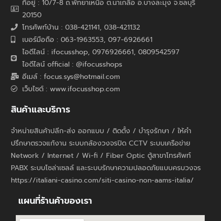
ที่อยู่ : 10/7-8 ถ.พัทยาเหนือ ต.นาเกลือ อ.บางละมุง จ.ชลบุรี
20150
โทรศัพท์บ้าน : 038-421141, 038-421132
เบอร์มือถือ : 063-1963553, 097-6926661
ไอดีไลน์ : ifocusshop, 0976926661,
0809542597
ไอดีไลน์ official : @ifocusshops
อีเมล์ : focus.sys@hotmail.com
เว็บไซต์ : www.ifocusshop.com
สินค้าและบริการ
จำหน่ายสินค้าปลีก-ส่ง ออกแบบ / ติดตั้ง / บำรุงรักษา / ให้คำ
ปรึกษาตรวจแก้งาน ระบบกล้องวงจรปิด CCTV ระบบเครือข่าย
Network / Internet / Wi-fi / Fiber Optic ตู้สาขาโทรศัพท์
PABX ระบบโซล่าเซลล์ และระบบรักษาความปลอดภัยแบบครบวงจร
https://italiani-casino.com/siti-casino-non-aams-italia/
แผนที่ร้านค้าของเรา