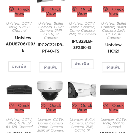
Quick
Quick
Quick
Quick
View
View
View
View
Uniview
,
CCTV
,
Uniview
,
Bullet
Uniview
,
CCTV
,
Uniview
,
Bullet
NVR
,
NVR 8
Camera
,
Bullet
Dome Camera
,
Camera
,
Bullet
Channel
Camera 2MP
,
Dome Camera
Camera 2MP
,
CCTV
,
IP
2MP
,
IP Camera
CCTV
,
IP
Uniview
Camera
Camera
IPC323LB-
ADU8706/09/12-
IPC2C22LR3-
Uniview
SF28K-G
E
PF40-TS
HC121
อ่านเพิ่ม
อ่านเพิ่ม
อ่านเพิ่ม
อ่านเพิ่ม
Quick
Quick
Quick
Quick
View
View
View
View
Uniview
,
CCTV
,
Uniview
,
CCTV
,
Uniview
,
Bullet
Uniview
,
CCTV
,
NVR
,
NVR 32
Dome Camera
,
Camera
,
Bullet
NVR
,
NVR 16
64 128 Channel
Dome Camera
Camera 2MP
,
Channel
2MP
,
IP Camera
CCTV
,
IP