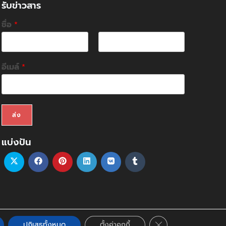
รับข่าวสาร
ชื่อ
*
F
L
i
a
อีเมล์
*
r
s
s
t
t
ส่ง
แบ่งปัน
Close GDPR Cookie
ปฏิเสธทั้งหมด
ตั้งค่าคุกกี้