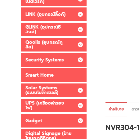
เน็ตเวิร์ค)
LINK (อุปกรณ์ลิ้งค์)
GLINK (อุปกรณ์จี
ลิ้งค์)
Qoolis (อุปกรณ์คู
ลิส)
Security Systems
Smart Home
Solar Systems
(ระบบโซล่าเซลล์)
UPS (เครื่องสำรอง
ไฟ)
คำอธิบาย
ดาว
Gadget
NVR304-1
Digital Signage (ป้าย
โฆษณาดิจิตอล)