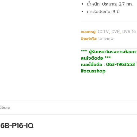
น้ำหนัก: ประมาณ 2.7 กก.
การรับประกัน: 3 ปี
หมวดหมู่:
CCTV
,
DVR
,
DVR 16
ป้ายกำกับ:
Uniview
*** ผู้รับเหมาโครงการต้องก
สนใจติดต่อ ***
เบอร์มือถือ : 063-1963553 ไ
ifocusshop
น์โหลด
6B-P16-IQ