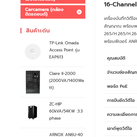
16-Channel
Carcamera (กล้อง
ติดรถยนต์)
เครื่องบันทึกวิดี
สัญญาณ พร้อมพอร
สินค้าเด่น
265/H.265/H.264
พร้อมฟีเจอร์ ANR เ
TP-Link Omada
Access Point รุ่น
EAP613
คุณสมบัติ
จำนวนช่องสัญ
Claire II-2000
(2000VA/1400Wa
พอร์ต PoE
tt)
การบีบอัดวิดีโอ
ZC-HIP
60kVA/54KW :3:3
ความละเอียดการ
phase
เอาต์พุตวิดีโอ
ARNOX AN6U-40