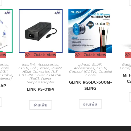
iew
Quick View
Quick View
ories
,
Interlink
,
Accessories
,
อุปกรณ์ GLINK
,
Gadg
Cable
,
CCTV
,
EoC, Video, RS422,
Accessories
,
CCTV
,
Home
,
RG11,
HDMI Converter
,
PoE,
Coaxial (CCTV)
,
Coaxial
Mi 
x Cable
,
ETHERNET over COAXIAL
Cable
Network)
(EoC)
,
Power
C
GLINK RG6DC-500M-
Supply/Adapter
1AP
SLING
LINK PS-0194
อ่านเพิ่ม
อ่านเพิ่ม