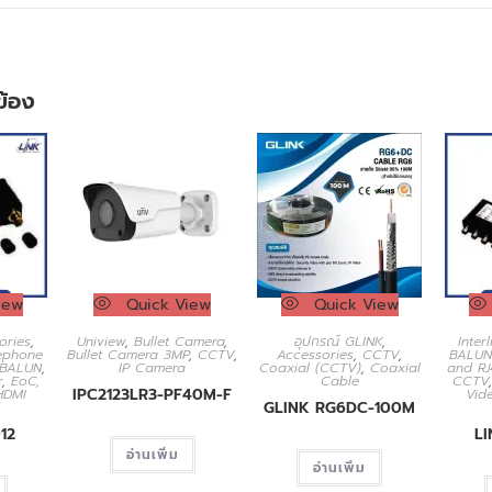
วข้อง
iew
Quick View
Quick View
ories
,
Uniview
,
Bullet Camera
,
อุปกรณ์ GLINK
,
Interl
ephone
Bullet Camera 3MP
,
CCTV
,
Accessories
,
CCTV
,
BALUN
 BALUN
,
IP Camera
Coaxial (CCTV)
,
Coaxial
and R
r
,
EoC,
Cable
CCTV
IPC2123LR3-PF40M-F
HDMI
Vid
GLINK RG6DC-100M
12
L
อ่านเพิ่ม
อ่านเพิ่ม