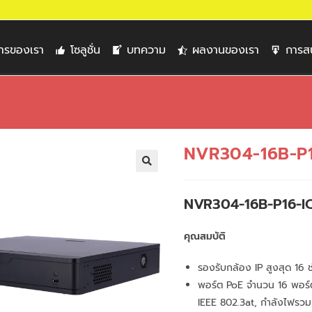
การของเรา
โซลูชั่น
บทความ
ผลงานของเรา
การส
NVR304-16B-P1
🔍
NVR304-16B-P16-I
คุณสมบัติ
รองรับกล้อง IP สูงสุด 1
พอร์ต PoE จำนวน 16 พอร์
IEEE 802.3at, กำลังไฟรว