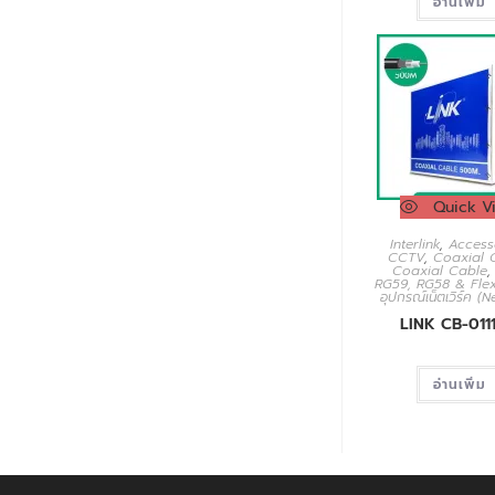
อ่านเพิ่ม
Quick V
Interlink
,
Access
CCTV
,
Coaxial 
Coaxial Cable
RG59, RG58 & Fle
อุปกรณ์เน็ตเวิร์ค (
LINK CB-011
อ่านเพิ่ม