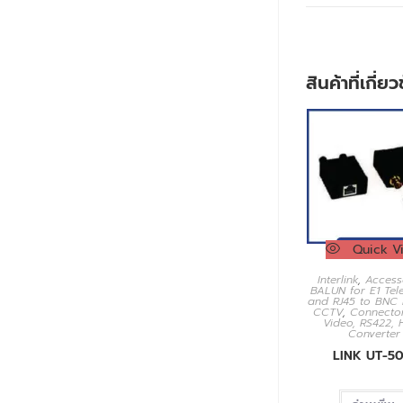
สินค้าที่เกี่ย
Quick V
Interlink
,
Access
BALUN for E1 Tel
and RJ45 to BNC
CCTV
,
Connecto
Video, RS422, 
Converter
LINK UT-50