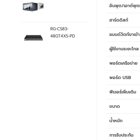
อินพุต/เอาต์พุต
ฮาร์ดดิสก์
RG-CS83-
แบนด์วิดท์ขาเข
48GT4XS-PD
ผู้ใช้งานระยะไกล
พอร์ตเครือข่าย
พอร์ต USB
ฟีเจอร์เพิ่มเติม
ขนาด
น้ำหนัก
การรับประกัน