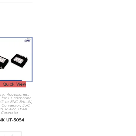
Quick View
ink
,
Accessories
,
 for E1 Telephone
J45 to BNC BALUN
,
,
Connector
,
EoC,
eo, RS422, HDMI
Converter
INK UT-5054