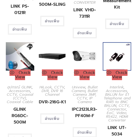
Measurement
CONVERTER
500M-SLING
LINK PS-
Kit
LINK VHD-
0121R
7311R
อ่านเพิ่ม
อ่านเพิ่ม
อ่านเพิ่ม
อ่านเพิ่ม
Quick
Quick
Quick
Quick
View
View
View
View
อุปกรณ์ GLINK
,
HiLook
,
CCTV
,
Uniview
,
Bullet
Interlink
,
Accessories
,
DVR
,
DVR 16
Camera
,
Bullet
Accessories
,
CCTV
,
Coaxial
Channel
Camera 3MP
,
BALUN for E1
(CCTV)
,
CCTV
,
IP
Telephone and
DVR-216G-K1
Coaxial Cable
Camera
RJ45 to BNC
BALUN
,
CCTV
,
GLINK
IPC2123LR3-
Connector
,
EoC, Video,
RG6DC-
PF40M-F
RS422, HDMI
อ่านเพิ่ม
Converter
500M
LINK UT-
อ่านเพิ่ม
5034