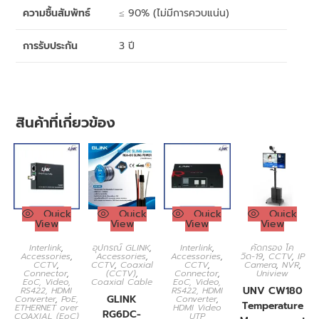
ความชื้นสัมพัทธ์
≤ 90% (ไม่มีการควบแน่น)
การรับประกัน
3 ปี
สินค้าที่เกี่ยวข้อง
Quick
Quick
Quick
Quick
View
View
View
View
Interlink
,
อุปกรณ์ GLINK
,
Interlink
,
คัดกรอง โค
Accessories
,
Accessories
,
Accessories
,
วิด-19
,
CCTV
,
IP
CCTV
,
CCTV
,
Coaxial
CCTV
,
Camera
,
NVR
,
Connector
,
(CCTV)
,
Connector
,
Uniview
EoC, Video,
Coaxial Cable
EoC, Video,
UNV CW180
RS422, HDMI
RS422, HDMI
GLINK
Converter
,
PoE,
Converter
,
Temperature
ETHERNET over
HDMI Video
RG6DC-
COAXIAL (EoC)
UTP