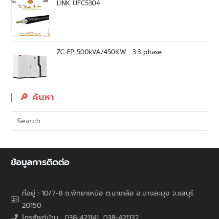
LINK UFC5304
ZC-EP 500kVA/450KW : 3:3 phase
🔎︎ ค้นหา
ข้อมูลการติดต่อ
ที่อยู่ : 10/7-8 ถ.พัทยาเหนือ ต.นาเกลือ อ.บางละมุง จ.ชลบุรี
20150
โทรศัพท์บ้าน : 038-421141, 038-421132