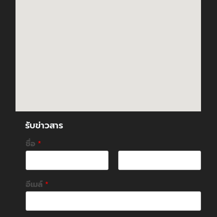
รับข่าวสาร
ชื่อ
*
F
L
i
a
อีเมล์
*
r
s
s
t
t