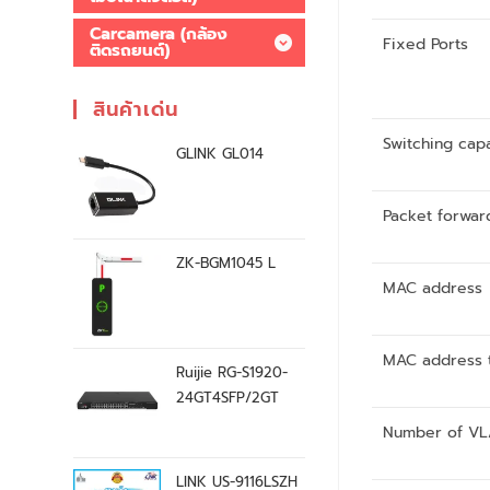
Carcamera (กล้อง
Fixed Ports
ติดรถยนต์)
สินค้าเด่น
Switching cap
GLINK GL014
Packet forwar
ZK-BGM1045 L
MAC address
MAC address t
Ruijie RG-S1920-
24GT4SFP/2GT
Number of V
LINK US-9116LSZH