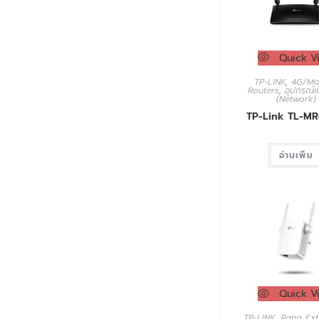
Quick V
TP-LINK
,
4G/M
Routers
,
อุปกรณ์เน
(Network)
TP-Link TL-M
อ่านเพิ่ม
Quick V
TP-LINK
,
Rang Ext