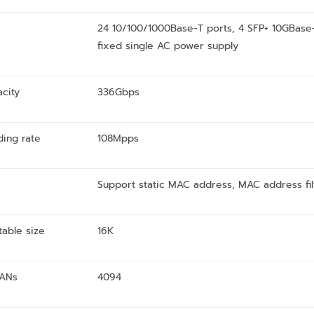
24 10/100/1000Base-T ports, 4 SFP+ 10GBase
fixed single AC power supply
acity
336Gbps
ding rate
108Mpps
Support static MAC address, MAC address fil
able size
16K
LANs
4094