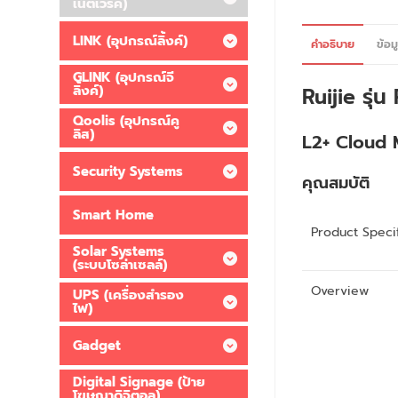
เน็ตเวิร์ค)
LINK (อุปกรณ์ลิ้งค์)
คำอธิบาย
ข้อม
GLINK (อุปกรณ์จี
ลิ้งค์)
Ruijie รุ
Qoolis (อุปกรณ์คู
ลิส)
L2+ Cloud 
Security Systems
คุณสมบัติ
Smart Home
Product Specif
Solar Systems
(ระบบโซล่าเซลล์)
Overview
UPS (เครื่องสำรอง
ไฟ)
Gadget
Digital Signage (ป้าย
โฆษณาดิจิตอล)