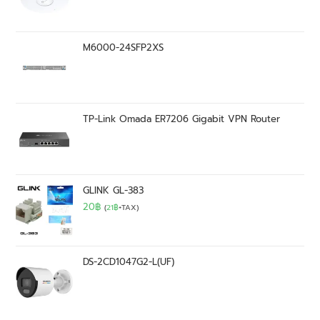
M6000-24SFP2XS
TP-Link Omada ER7206 Gigabit VPN Router
GLINK GL-383
20
฿
(
21
฿
+TAX)
DS-2CD1047G2-L(UF)