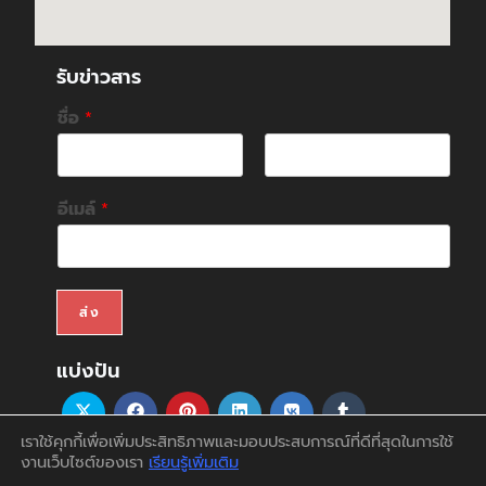
รับข่าวสาร
ชื่อ
*
F
L
i
a
อีเมล์
*
r
s
s
t
t
ส่ง
แบ่งปัน
เราใช้คุกกี้เพื่อเพิ่มประสิทธิภาพและมอบประสบการณ์ที่ดีที่สุดในการใช้
งานเว็บไซต์ของเรา
เรียนรู้เพิ่มเติม
สินค้า
บริการ
บทความ
สนับสนุน&ดาวน์โหลด
ติดต่อเรา
บัญชีของฉัน