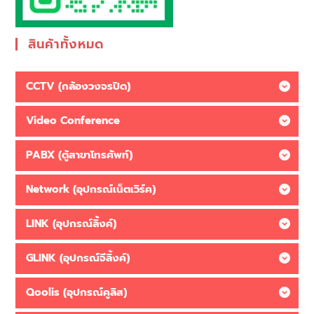
สินค้าทั้งหมด
CCTV (กล้องวงจรปิด)
Video Conference
PABX (ตู้สาขาโทรศัพท์)
Network (อุปกรณ์เน็ตเวิร์ค)
LINK (อุปกรณ์ลิ้งค์)
GLINK (อุปกรณ์จีลิ้งค์)
Qoolis (อุปกรณ์คูลิส)