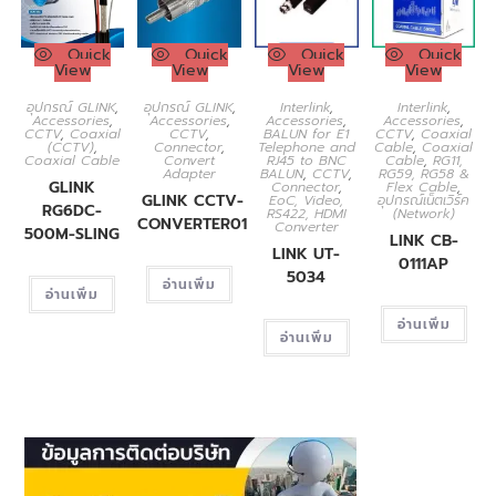
Quick
Quick
Quick
Quick
View
View
View
View
อุปกรณ์ GLINK
,
อุปกรณ์ GLINK
,
Interlink
,
Interlink
,
Accessories
,
Accessories
,
Accessories
,
Accessories
,
CCTV
,
Coaxial
CCTV
,
BALUN for E1
CCTV
,
Coaxial
(CCTV)
,
Connector
,
Telephone and
Cable
,
Coaxial
Coaxial Cable
Convert
RJ45 to BNC
Cable
,
RG11,
Adapter
BALUN
,
CCTV
,
RG59, RG58 &
GLINK
Connector
,
Flex Cable
,
GLINK CCTV-
EoC, Video,
อุปกรณ์เน็ตเวิร์ค
RG6DC-
RS422, HDMI
(Network)
CONVERTER01
Converter
500M-SLING
LINK CB-
LINK UT-
0111AP
5034
อ่านเพิ่ม
อ่านเพิ่ม
อ่านเพิ่ม
อ่านเพิ่ม