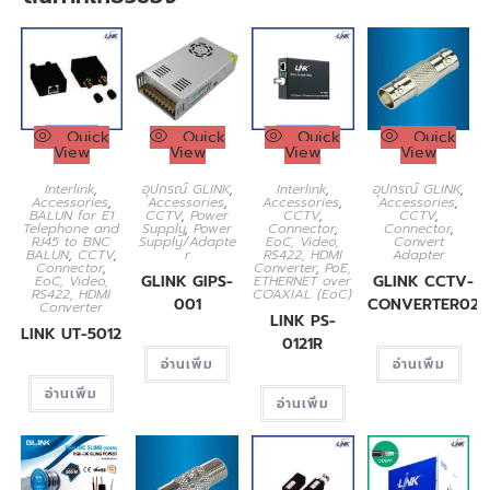
Quick
Quick
Quick
Quick
View
View
View
View
Interlink
,
อุปกรณ์ GLINK
,
Interlink
,
อุปกรณ์ GLINK
,
Accessories
,
Accessories
,
Accessories
,
Accessories
,
BALUN for E1
CCTV
,
Power
CCTV
,
CCTV
,
Telephone and
Supply
,
Power
Connector
,
Connector
,
RJ45 to BNC
Supply/Adapte
EoC, Video,
Convert
BALUN
,
CCTV
,
r
RS422, HDMI
Adapter
Connector
,
Converter
,
PoE,
GLINK GIPS-
GLINK CCTV-
EoC, Video,
ETHERNET over
RS422, HDMI
COAXIAL (EoC)
001
CONVERTER02
Converter
LINK PS-
LINK UT-5012
0121R
อ่านเพิ่ม
อ่านเพิ่ม
อ่านเพิ่ม
อ่านเพิ่ม