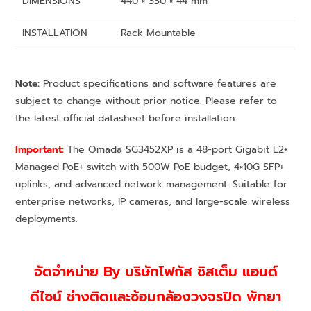
DIMENSIONS
440 × 330 × 44 mm
INSTALLATION
Rack Mountable
Note:
Product specifications and software features are
subject to change without prior notice. Please refer to
the latest official datasheet before installation.
Important:
The Omada SG3452XP is a 48-port Gigabit L2+
Managed PoE+ switch with 500W PoE budget, 4×10G SFP+
uplinks, and advanced network management. Suitable for
enterprise networks, IP cameras, and large-scale wireless
deployments.
จัดจำหน่าย By บริษัทโฟกัส ซิสเต็ม แอนด์
ดีไซน์ ช่างติดเเละซ้อมกล้องวงจรปิด พัทยา