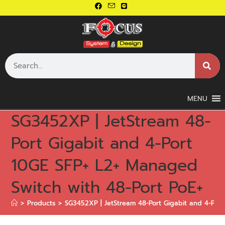
MENU
SG3452XP | JetStream 48-
Port Gigabit and 4-Port
10GE SFP+ L2+ Managed
Switch with 48-Port PoE+
>
Products
>
SG3452XP | JetStream 48-Port Gigabit and 4-Port