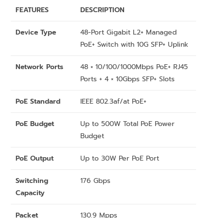
FEATURES
DESCRIPTION
Device Type
48-Port Gigabit L2+ Managed
PoE+ Switch with 10G SFP+ Uplink
Network Ports
48 × 10/100/1000Mbps PoE+ RJ45
Ports + 4 × 10Gbps SFP+ Slots
PoE Standard
IEEE 802.3af/at PoE+
PoE Budget
Up to 500W Total PoE Power
Budget
PoE Output
Up to 30W Per PoE Port
Switching
176 Gbps
Capacity
Packet
130.9 Mpps