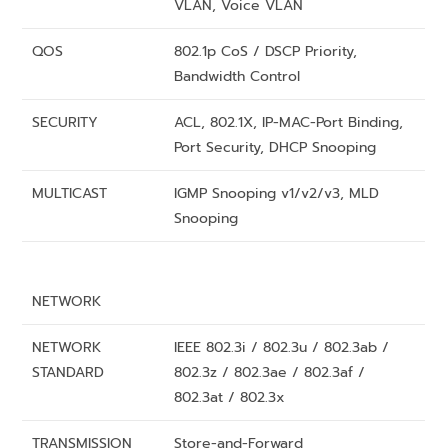
VLAN, Voice VLAN
QOS
802.1p CoS / DSCP Priority,
Bandwidth Control
SECURITY
ACL, 802.1X, IP-MAC-Port Binding,
Port Security, DHCP Snooping
MULTICAST
IGMP Snooping v1/v2/v3, MLD
Snooping
NETWORK
NETWORK
IEEE 802.3i / 802.3u / 802.3ab /
STANDARD
802.3z / 802.3ae / 802.3af /
802.3at / 802.3x
TRANSMISSION
Store-and-Forward