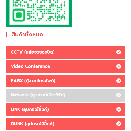
สินค้าทั้งหมด
CCTV (กล้องวงจรปิด)
Video Conference
PABX (ตู้สาขาโทรศัพท์)
Network (อุปกรณ์เน็ตเวิร์ค)
LINK (อุปกรณ์ลิ้งค์)
GLINK (อุปกรณ์จีลิ้งค์)