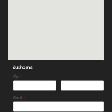
รับข่าวสาร
ชื่อ
*
F
L
i
a
อีเมล์
*
r
s
s
t
t