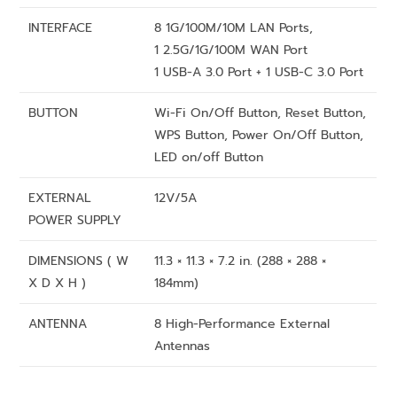
INTERFACE
8 1G/100M/10M LAN Ports,
1 2.5G/1G/100M WAN Port
1 USB-A 3.0 Port + 1 USB-C 3.0 Port
BUTTON
Wi-Fi On/Off Button, Reset Button,
WPS Button, Power On/Off Button,
LED on/off Button
EXTERNAL
12V/5A
POWER SUPPLY
DIMENSIONS ( W
11.3 × 11.3 × 7.2 in. (288 × 288 ×
X D X H )
184mm)
ANTENNA
8 High-Performance External
Antennas