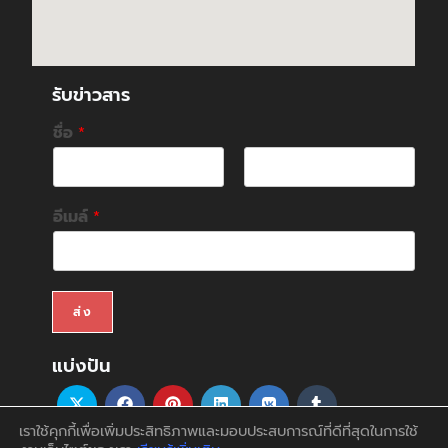
รับข่าวสาร
ชื่อ
*
F
L
i
a
อีเมล์
*
r
s
s
t
t
ส่ง
แบ่งปัน
เราใช้คุกกี้เพื่อเพิ่มประสิทธิภาพและมอบประสบการณ์ที่ดีที่สุดในการใช้