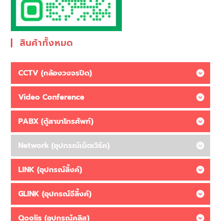
สินค้าทั้งหมด
CCTV (กล้องวงจรปิด)
Video Conference
PABX (ตู้สาขาโทรศัพท์)
Network (อุปกรณ์เน็ตเวิร์ค)
LINK (อุปกรณ์ลิ้งค์)
GLINK (อุปกรณ์จีลิ้งค์)
Qoolis (อุปกรณ์คูลิส)