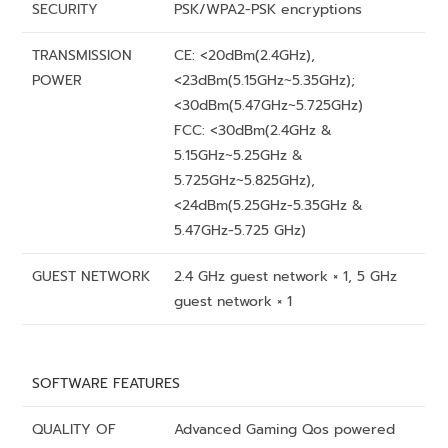
SECURITY
PSK/WPA2-PSK encryptions
TRANSMISSION
CE: <20dBm(2.4GHz),
POWER
<23dBm(5.15GHz~5.35GHz);
<30dBm(5.47GHz~5.725GHz)
FCC: <30dBm(2.4GHz &
5.15GHz~5.25GHz &
5.725GHz~5.825GHz),
<24dBm(5.25GHz-5.35GHz &
5.47GHz-5.725 GHz)
GUEST NETWORK
2.4 GHz guest network × 1, 5 GHz
guest network × 1
SOFTWARE FEATURES
QUALITY OF
Advanced Gaming Qos powered