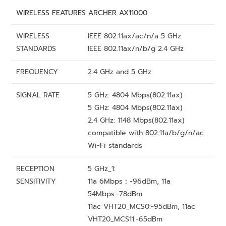
WIRELESS FEATURES ARCHER AX11000
WIRELESS
IEEE 802.11ax/ac/n/a 5 GHz
STANDARDS
IEEE 802.11ax/n/b/g 2.4 GHz
FREQUENCY
2.4 GHz and 5 GHz
SIGNAL RATE
5 GHz: 4804 Mbps(802.11ax)
5 GHz: 4804 Mbps(802.11ax)
2.4 GHz: 1148 Mbps(802.11ax)
compatible with 802.11a/b/g/n/ac
Wi-Fi standards
RECEPTION
5 GHz_1:
SENSITIVITY
11a 6Mbps：-96dBm, 11a
54Mbps:-78dBm
11ac VHT20_MCS0:-95dBm, 11ac
VHT20_MCS11:-65dBm