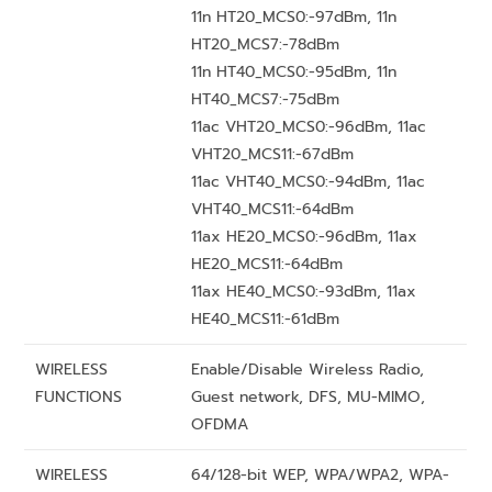
11n HT20_MCS0:-97dBm, 11n
HT20_MCS7:-78dBm
11n HT40_MCS0:-95dBm, 11n
HT40_MCS7:-75dBm
11ac VHT20_MCS0:-96dBm, 11ac
VHT20_MCS11:-67dBm
11ac VHT40_MCS0:-94dBm, 11ac
VHT40_MCS11:-64dBm
11ax HE20_MCS0:-96dBm, 11ax
HE20_MCS11:-64dBm
11ax HE40_MCS0:-93dBm, 11ax
HE40_MCS11:-61dBm
WIRELESS
Enable/Disable Wireless Radio,
FUNCTIONS
Guest network, DFS, MU-MIMO,
OFDMA
WIRELESS
64/128-bit WEP, WPA/WPA2, WPA-