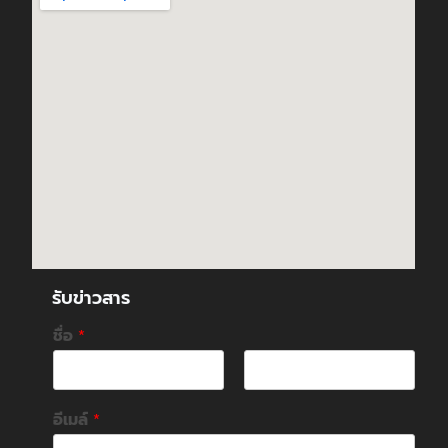
รับข่าวสาร
ชื่อ
*
F
L
i
a
อีเมล์
*
r
s
s
t