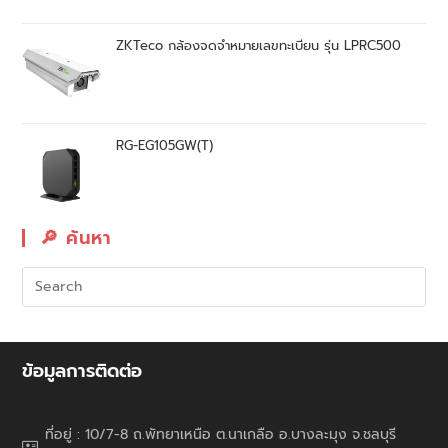
ZKTeco กล้องจดจำหมายเลขทะเบียน รุ่น LPRC500
RG-EG105GW(T)
🔎︎ ค้นหา
ข้อมูลการติดต่อ
ที่อยู่ : 10/7-8 ถ.พัทยาเหนือ ต.นาเกลือ อ.บางละมุง จ.ชลบุรี