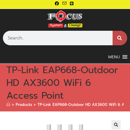
MENU
TP-Link EAP668-Outdoor
HD AX3600 WiFi 6
Access Point
>
Products
>
TP-Link EAP668-Outdoor HD AX3600 WiFi 6 Acce