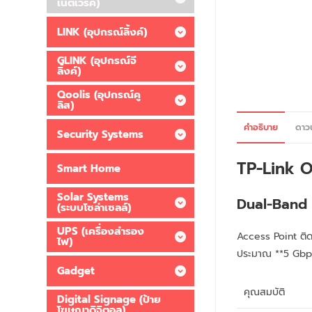
เน็ตเวิร์ค)
LINK (อุปกรณ์ลิ้งค์)
GLINK (อุปกรณ์จี
ลิ้งค์)
Qoolis (อุปกรณ์คู
ลิส)
คำอธิบาย
ดาว
Security Systems
TP-Link 
Smart Home
Solar Systems
Dual-Band 
(ระบบโซล่าเซลล์)
UPS (เครื่องสำรอง
Access Point ติ
ไฟ)
ประมาณ **5 Gbps
Gadget
คุณสมบัติ
Digital Signage (ป้าย
โฆษณาดิจิตอล)