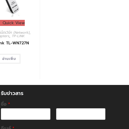
Quick View
เน็ตเวิร์ค (Network)
,
pters
,
TP-LINK
ink TL-WN727N
อ่านเพิ่ม
รับข่าวสาร
ชื่อ
*
F
L
i
a
อีเมล์
*