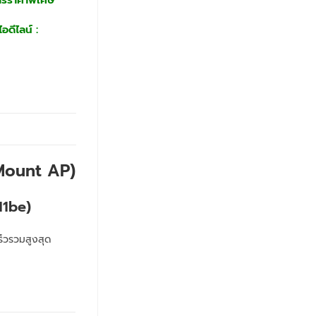
อดีไลน์ :
Mount AP)
11be)
็วรวมสูงสุด