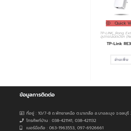
Quick V
TP-LINK
,
Rang Ext
อุปกรณ์เน็ตเวิร์ค (
TP-Link RE
อ่านเพิ่ม
ข้อมูลการติดต่อ
ที่อยู่ : 10/7-8 ถ.พัทยาเหนือ ต.นาเกลือ อ.บางละมุง จ.ชลบุร
โทรศัพท์บ้าน : 038-421141, 038-421132
เบอร์มือถือ : 063-1963553, 097-6926661