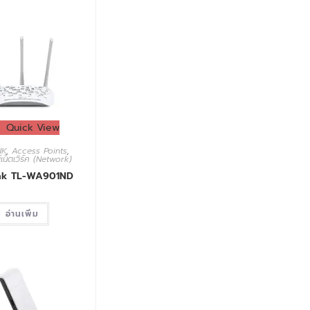
Quick View
NK
,
Access Points
,
เน็ตเวิร์ค (Network)
nk TL-WA901ND
อ่านเพิ่ม