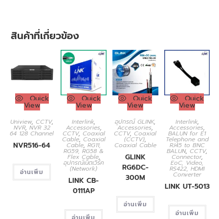
สินค้าที่เกี่ยวข้อง
Quick
Quick
Quick
Quick
View
View
View
View
Uniview
,
CCTV
,
Interlink
,
อุปกรณ์ GLINK
,
Interlink
,
NVR
,
NVR 32
Accessories
,
Accessories
,
Accessories
,
64 128 Channel
CCTV
,
Coaxial
CCTV
,
Coaxial
BALUN for E1
Cable
,
Coaxial
(CCTV)
,
Telephone and
NVR516-64
Cable
,
RG11,
Coaxial Cable
RJ45 to BNC
RG59, RG58 &
BALUN
,
CCTV
,
GLINK
Flex Cable
,
Connector
,
อุปกรณ์เน็ตเวิร์ค
EoC, Video,
RG6DC-
(Network)
RS422, HDMI
อ่านเพิ่ม
Converter
300M
LINK CB-
LINK UT-5013
0111AP
อ่านเพิ่ม
อ่านเพิ่ม
อ่านเพิ่ม