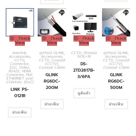
Quick
Quick
Quick
Quick
View
View
View
View
Interlink
,
อุปกรณ์ GLINK
,
CCTV
,
คัดกรอง
อุปกรณ์ GLINK
,
Accessories
,
Accessories
,
โควิด-19
Accessories
,
CCTV
,
CCTV
,
Coaxial
CCTV
,
Coaxial
DS-
Connector
,
(CCTV)
,
(CCTV)
,
EoC, Video,
Coaxial Cable
Coaxial Cable
2TD2617B-
RS422, HDMI
GLINK
GLINK
Converter
,
PoE,
3/6PA
ETHERNET over
RG6DC-
RG6DC-
COAXIAL (EoC)
200M
500M
LINK PS-
ดูสินค้า
0121R
อ่านเพิ่ม
อ่านเพิ่ม
อ่านเพิ่ม