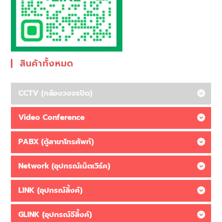
สินค้าทั้งหมด
CCTV (กล้องวงจรปิด)
Video Conference
PABX (ตู้สาขาโทรศัพท์)
Network (อุปกรณ์เน็ตเวิร์ค)
LINK (อุปกรณ์ลิ้งค์)
GLINK (อุปกรณ์จีลิ้งค์)