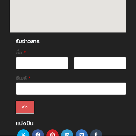
รับข่าวสาร
ชื่อ
*
F
L
i
a
อีเมล์
*
r
s
s
t
t
ส่ง
แบ่งปัน