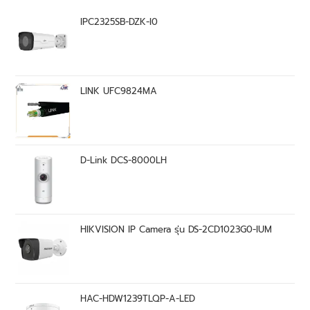
IPC2325SB-DZK-I0
LINK UFC9824MA
D-Link DCS-8000LH
HIKVISION IP Camera รุ่น DS-2CD1023G0-IUM
HAC-HDW1239TLQP-A-LED