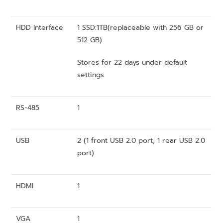
HDD Interface
1 SSD:1TB(replaceable with 256 GB or
512 GB)
Stores for 22 days under default
settings
RS-485
1
USB
2 (1 front USB 2.0 port, 1 rear USB 2.0
port)
HDMI
1
VGA
1