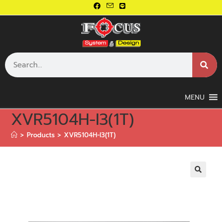
MENU
XVR5104H-I3(1T)
>
Products
>
XVR5104H-I3(1T)
🔍