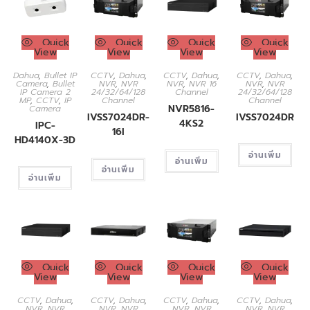
Quick
Quick
Quick
Quick
View
View
View
View
Dahua
,
Bullet IP
CCTV
,
Dahua
,
CCTV
,
Dahua
,
CCTV
,
Dahua
,
Camera
,
Bullet
NVR
,
NVR
NVR
,
NVR 16
NVR
,
NVR
IP Camera 2
24/32/64/128
Channel
24/32/64/128
MP
,
CCTV
,
IP
Channel
Channel
NVR5816-
Camera
IVSS7024DR-
IVSS7024DR
4KS2
IPC-
16I
HD4140X-3D
อ่านเพิ่ม
อ่านเพิ่ม
อ่านเพิ่ม
อ่านเพิ่ม
Quick
Quick
Quick
Quick
View
View
View
View
CCTV
,
Dahua
,
CCTV
,
Dahua
,
CCTV
,
Dahua
,
CCTV
,
Dahua
,
NVR
,
NVR
NVR
,
NVR
NVR
,
NVR
NVR
,
NVR