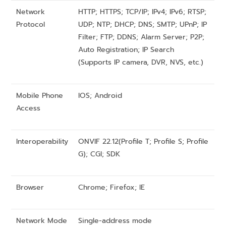
Network
HTTP; HTTPS; TCP/IP; IPv4; IPv6; RTSP;
Protocol
UDP; NTP; DHCP; DNS; SMTP; UPnP; IP
Filter; FTP; DDNS; Alarm Server; P2P;
Auto Registration; IP Search
(Supports IP camera, DVR, NVS, etc.)
Mobile Phone
IOS; Android
Access
Interoperability
ONVIF 22.12(Profile T; Profile S; Profile
G); CGI; SDK
Browser
Chrome; Firefox; IE
Network Mode
Single-address mode