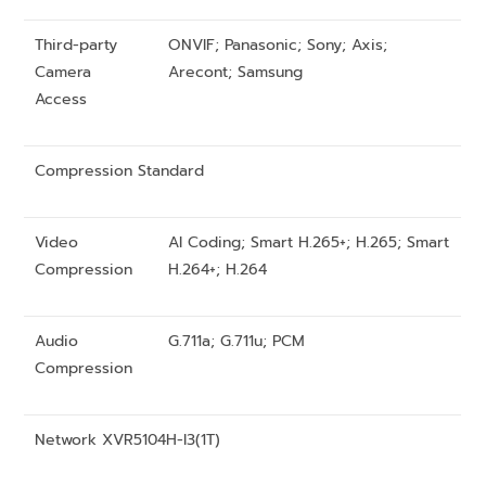
Third-party
ONVIF; Panasonic; Sony; Axis;
Camera
Arecont; Samsung
Access
Compression Standard
Video
AI Coding; Smart H.265+; H.265; Smart
Compression
H.264+; H.264
Audio
G.711a; G.711u; PCM
Compression
Network XVR5104H-I3(1T)