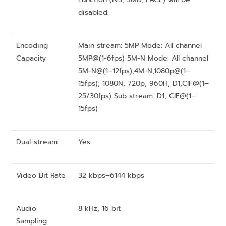
disabled.
Encoding
Main stream: 5MP Mode: All channel
Capacity
5MP@(1-6fps) 5M-N Mode: All channel
5M-N@(1–12fps);4M-N,1080p@(1–
15fps); 1080N, 720p, 960H, D1,CIF@(1–
25/30fps) Sub stream: D1, CIF@(1–
15fps)
Dual-stream
Yes
Video Bit Rate
32 kbps–6144 kbps
Audio
8 kHz, 16 bit
Sampling