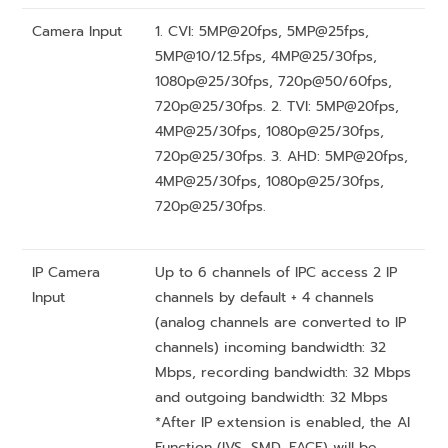
Camera Input
1. CVI: 5MP@20fps, 5MP@25fps,
5MP@10/12.5fps, 4MP@25/30fps,
1080p@25/30fps, 720p@50/60fps,
720p@25/30fps. 2. TVI: 5MP@20fps,
4MP@25/30fps, 1080p@25/30fps,
720p@25/30fps. 3. AHD: 5MP@20fps,
4MP@25/30fps, 1080p@25/30fps,
720p@25/30fps.
IP Camera
Up to 6 channels of IPC access 2 IP
Input
channels by default + 4 channels
(analog channels are converted to IP
channels) incoming bandwidth: 32
Mbps, recording bandwidth: 32 Mbps
and outgoing bandwidth: 32 Mbps
*After IP extension is enabled, the AI
Function (IVS, SMD, FACE) will be