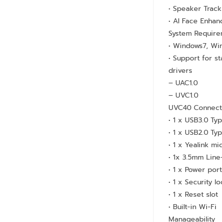
• Speaker Track
• AI Face Enha
System Requir
• Windows7, Wi
• Support for s
drivers
– UAC1.0
– UVC1.0
UVC40 Connect
• 1 x USB3.0 Ty
• 1 x USB2.0 Ty
• 1 x Yealink m
• 1x 3.5mm Line
• 1 x Power por
• 1 x Security lo
• 1 x Reset slot
• Built-in Wi-Fi
Manageability