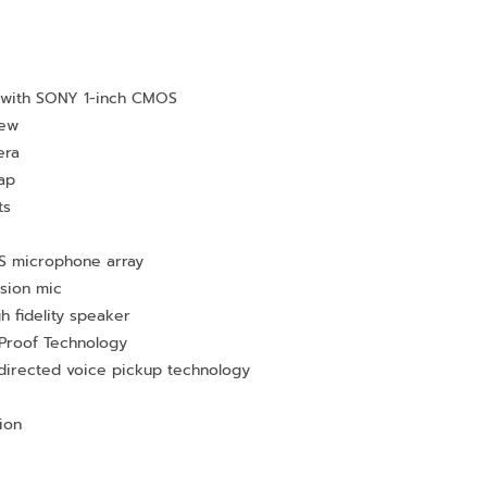
 with SONY 1-inch CMOS
iew
era
cap
ts
MS microphone array
sion mic
gh fidelity speaker
 Proof Technology
directed voice pickup technology
ion