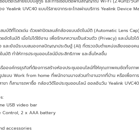
ชื่อมต่อไร้สายแบบบลูทูธ และการเชื่อมต่อผ่านสัญญาณ Wi-Fi (2.4GHz/5GHz)
้อง Yealink UVC40 แบบไร้สายจากระยะไกลผ่านบริการ Yealink Device 
สมบัติที่โดดเด่น ด้วยฝาปิดเลนส์กล้องแบบอัตโนมัติ (Automatic Lens Cap) ท
ยอัตโนมัติ เมื่อไม่ได้ใช้งาน เพื่อรักษาความเป็นส่วนตัว (Privacy) และมั่นใจได
และยังมีระบบสมองกลปัญญาประดิษฐ์ (AI) ที่ตรวจจับตำแหน่งเสียงของคนที่
โนมัติ ทำให้การประชุมออนไลน์มีประสิทธิภาพ และลื่นไหลขึ้น
รือองค์กรธุรกิจที่ต้องการสร้างห้องประชุมออนไลน์ที่ให้คุณภาพคมชัดทั้งภ
ูปแบบ Work from home ที่พนักงานบางส่วนทำงานจากที่บ้าน หรือเพื่อการ
างสาขา ก็สามารถหาซื้อ กล้องวิดีโอประชุมออนไลน์ ออลอินวัน Yealink UVC4
s:
one USB video bar
 Control, 2 x AAA battery
r
and accessories