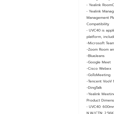
• Yealink Room
• Yealink Mana
Management Pl
Compatibility
• UVC40 is appl
platform, includ
-Microsoft Tea
-Zoom Room an
-BlueJeans
-Google Meet
-Cisco Webex
-GoToMeeting
-Tencent VooV 
-DingTalk
-Yealink Meetin
Product Dimens
• UVC40: 600
N.W/CTN: 2.56