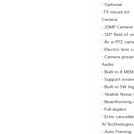
• Optional
-TV mount kit
Camera
• 20MP Camera
• 133° field of v
• 8x e-PTZ cam
• Electric lens 
• Camera prese
Audio
• Built-in 8 ME
• Support exten
• Built-in 5W hi
• Yealink Noise
• Beamforming 
• Full-duplex
• Echo cancellat
AI Technologies
• Auto Framing