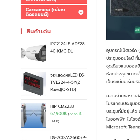
Carcamera (กล้อง
ติดรถยนต์)
สินค้าเด่น
IPC2124LE-ADF28-
อุปกรณ์เน็ตเวิร
40-KMC-DL
ประชุมออนไลน์ ที
ชุดเดียวแบบออลอิ
ห้องประชุมขนาดเล็
จอแสดงผลLED DS-
เป็นระเบียบเรียบร้
TVL224-4-5Y(2
Rows)(O-STD)
ความง่ายของ กล้องว
โปรแกรมประชุมออน
HIP CMZ233
ประชุมที่มีอยู่แล
67,900
฿
(
72,653
฿
ในออฟฟิศ ในโรงเร
+TAX)
Microsoft Team
DS-2CD7A26G0/P-