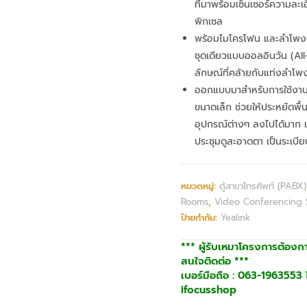
ที่มาพร้อมเซ็นเซอร์ความละเ
พิกเซล
พร้อมไมโครโฟน และลำโพง
ชุดเดียวแบบออลอินวัน (All
ลักษณ์ที่คล้ายกับแท่งลำโพง
ออกแบบมาสำหรับการใช้งาน
ขนาดเล็ก ช่วยให้ประหยัดพื้นท
อุปกรณ์ต่างๆ ลงไปได้มาก 
ประชุมดูสะอาดตา เป็นระเบีย
หมวดหมู่:
ตู้สาขาโทรศัพท์ (PABX)
Rooms
,
Video Conferencing S
ป้ายกำกับ:
Yealink
*** ผู้รับเหมาโครงการต้องก
สนใจติดต่อ ***
เบอร์มือถือ : 063-1963553 ไ
ifocusshop