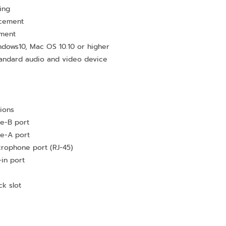
ing
ncement
ement
ndows10, Mac OS 10.10 or higher
tandard audio and video device
ions
pe-B port
pe-A port
icrophone port (RJ-45)
-in port
t
ck slot