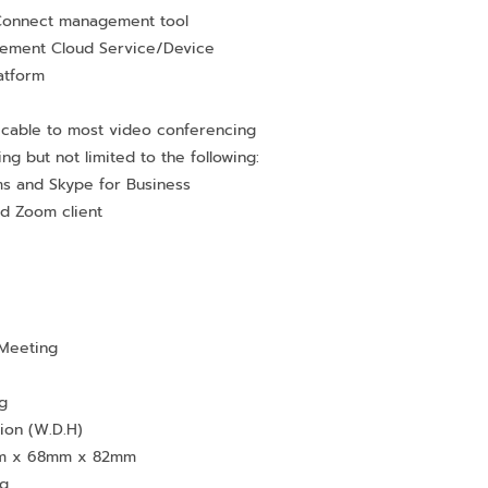
Connect management tool
gement Cloud Service/Device
atform
icable to most video conferencing
ing but not limited to the following:
ms and Skype for Business
d Zoom client
Meeting
g
ion (W.D.H)
mm x 68mm x 82mm
Kg