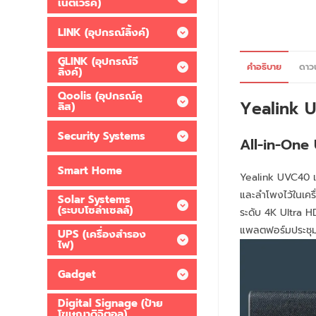
เน็ตเวิร์ค)
LINK (อุปกรณ์ลิ้งค์)
GLINK (อุปกรณ์จี
คำอธิบาย
ดาว
ลิ้งค์)
Qoolis (อุปกรณ์คู
Yealink 
ลิส)
Security Systems
All-in-One
Smart Home
Yealink UVC40 
และลำโพงไว้ในเค
Solar Systems
(ระบบโซล่าเซลล์)
ระดับ 4K Ultra H
แพลตฟอร์มประชุ
UPS (เครื่องสำรอง
ไฟ)
Gadget
Digital Signage (ป้าย
โฆษณาดิจิตอล)